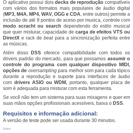
O aplicativo possui dois
decks de reprodução
compatíveis
com vários dos formatos mais populares de áudio digital
(
MP3, M4A, MP4, WAV, OGG e CDA
, entre outros) permite a
inclusão de até 8 pontos de aceso por musica, controle com
modo scracht ou search
dependendo do estilo musical
que quer misturar, capacidade de
carga de efeitos VTS ou
DirectX
e rack de
beat
para a sincronização perfeita entre
as músicas.
Além disso
DSS
oferece compatibilidade com todos os
drivers padrão do mercado, para que possamos
assumir o
controle do programa com qualquer dispositivo MIDI,
opções de
oversampling
para melhor som para cada tópico
durante a reprodução e suporte para interfaces de áudio
com
drivers
ASIO ou WDM,
portanto, qualquer placa de
som é adequada para misturar com esta ferramenta.
Se você não tem um sistema para suas mixagens e quer em
suas mãos opções profissionais acessíveis, baixa o
DSS
.
Requisitos e informação adicional:
A versão de teste pode ser usada durante 30 minutos.