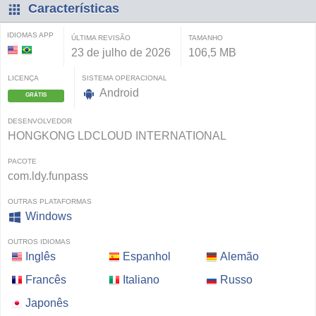
Características
IDIOMAS APP
ÚLTIMA REVISÃO
TAMANHO
23 de julho de 2026
106,5 MB
LICENÇA
SISTEMA OPERACIONAL
Android
GRÁTIS
DESENVOLVEDOR
HONGKONG LDCLOUD INTERNATIONAL
PACOTE
com.ldy.funpass
OUTRAS PLATAFORMAS
Windows
OUTROS IDIOMAS
Inglês
Espanhol
Alemão
Francês
Italiano
Russo
Japonês