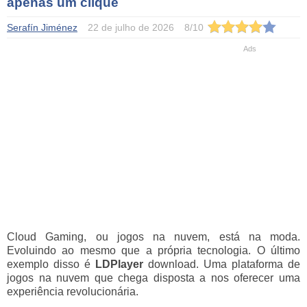
apenas um clique
Serafín Jiménez
22 de julho de 2026
8
/
10
Cloud Gaming, ou jogos na nuvem, está na moda.
Evoluindo ao mesmo que a própria tecnologia. O último
exemplo disso é
LDPlayer
download. Uma plataforma de
jogos na nuvem que chega disposta a nos oferecer uma
experiência revolucionária.