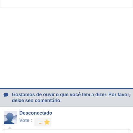
Gostamos de ouvir o que você tem a dizer. Por favor,
deixe seu comentário.
Desconectado
Vote :