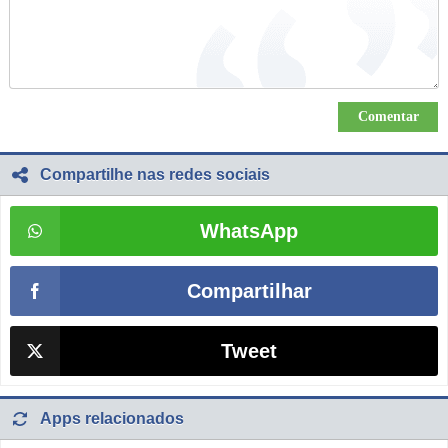
Compartilhe nas redes sociais
WhatsApp
Compartilhar
Tweet
Apps relacionados