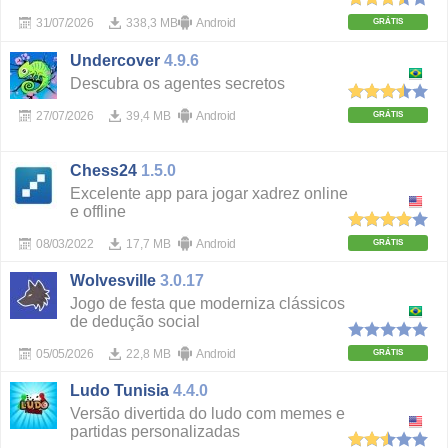
31/07/2026
338,3 MB
Android
GRÁTIS
Undercover
4.9.6
Descubra os agentes secretos
27/07/2026
39,4 MB
Android
GRÁTIS
Chess24
1.5.0
Excelente app para jogar xadrez online
e offline
08/03/2022
17,7 MB
Android
GRÁTIS
Wolvesville
3.0.17
Jogo de festa que moderniza clássicos
de dedução social
05/05/2026
22,8 MB
Android
GRÁTIS
Ludo Tunisia
4.4.0
Versão divertida do ludo com memes e
partidas personalizadas