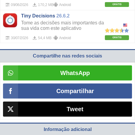
09/06/2026
170,2 MB
Android
GRÁTIS
Tiny Decisions
26.6.2
Tome as decisões mais importantes da
sua vida com este aplicativo
30/07/2026
54,4 MB
Android
GRÁTIS
Compartilhe nas redes sociais
WhatsApp
Compartilhar
Tweet
Informação adicional