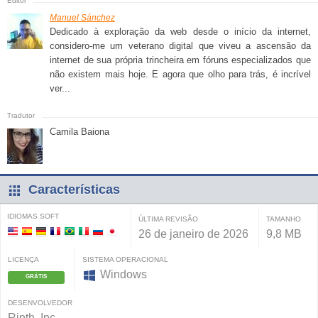
Manuel Sánchez
Dedicado à exploração da web desde o início da internet,
considero-me um veterano digital que viveu a ascensão da
internet de sua própria trincheira em fóruns especializados que
não existem mais hoje. E agora que olho para trás, é incrível
ver...
Camila Baiona
Características
IDIOMAS SOFT
ÚLTIMA REVISÃO
TAMANHO
26 de janeiro de 2026
9,8 MB
LICENÇA
SISTEMA OPERACIONAL
Windows
GRÁTIS
DESENVOLVEDOR
Rinth, Inc