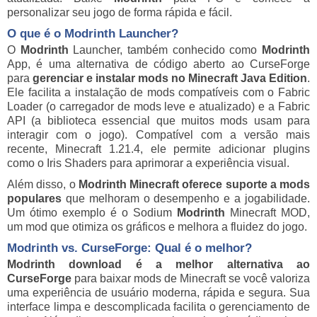
personalizar seu jogo de forma rápida e fácil.
O que é o
Modrinth
Launcher?
O
Modrinth
Launcher, também conhecido como
Modrinth
App, é uma alternativa de código aberto ao CurseForge
para
gerenciar e instalar mods no Minecraft Java Edition
.
Ele facilita a instalação de mods compatíveis com o Fabric
Loader (o carregador de mods leve e atualizado) e a Fabric
API (a biblioteca essencial que muitos mods usam para
interagir com o jogo). Compatível com a versão mais
recente, Minecraft 1.21.4, ele permite adicionar plugins
como o Iris Shaders para aprimorar a experiência visual.
Além disso, o
Modrinth Minecraft oferece suporte a mods
populares
que melhoram o desempenho e a jogabilidade.
Um ótimo exemplo é o Sodium
Modrinth
Minecraft MOD,
um mod que otimiza os gráficos e melhora a fluidez do jogo.
Modrinth vs. CurseForge: Qual é o melhor?
Modrinth download é a melhor alternativa ao
CurseForge
para baixar mods de Minecraft se você valoriza
uma experiência de usuário moderna, rápida e segura. Sua
interface limpa e descomplicada facilita o gerenciamento de