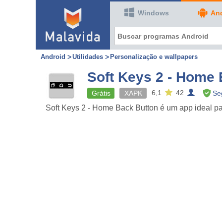
Windows
An
Android
Utilidades
Personalização e wallpapers
Soft Keys 2 - Home 
6,1
42
Grátis
XAPK
Se
Soft Keys 2 - Home Back Button é um app ideal pa