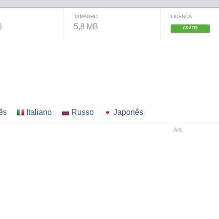
TAMANHO
LICENÇA
6
5,8 MB
GRÁTIS
ês
Italiano
Russo
Japonês