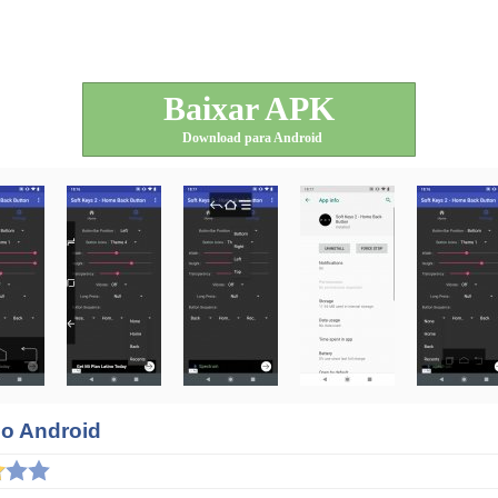
Baixar APK
Download para Android
no Android