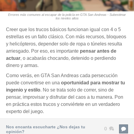
Errores más comunes al escapar de la policía en GTA San Andreas - Subestimar
los niveles altos
Creer que los trucos básicos funcionan igual con 4 o 5
estrellas es un fallo clásico. Con más recursos, bloqueos
y helicópteros, depender solo de ropa o túneles resulta
arriesgado. Por eso, es importante
pensar antes de
actuar
, o acabarás chocando, detenido o perdiendo
dinero y armas.
Como verás, en GTA San Andreas cada persecución
puede convertirse en una
oportunidad para mostrar tu
ingenio y estilo
. No se trata solo de correr, sino de
pensar, improvisar y disfrutar del caos a tu manera. Pon
en práctica estos trucos y conviértete en un verdadero
experto del juego.
Nos encanta escucharte ¿Nos dejas tu
0
opinión?