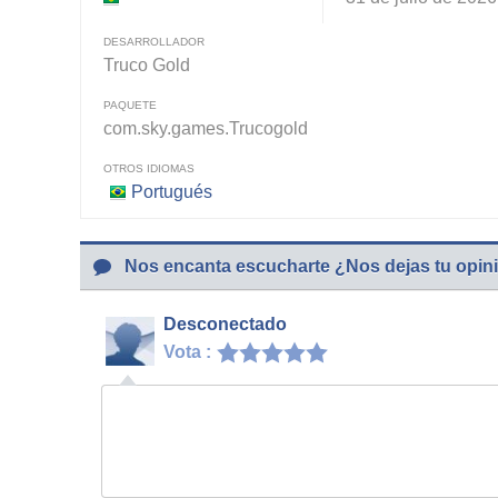
DESARROLLADOR
Truco Gold
PAQUETE
com.sky.games.Trucogold
OTROS IDIOMAS
Portugués
Nos encanta escucharte ¿Nos dejas tu opin
Desconectado
Vota :