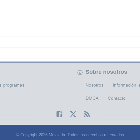
Sobre nosotros
os programas
Nosotros
Información l
DMCA
Contacto
© Copyright 2026 Malavida. Todos los derechos reservados