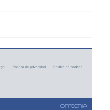
egal
Política de privacidad
Política de cookies