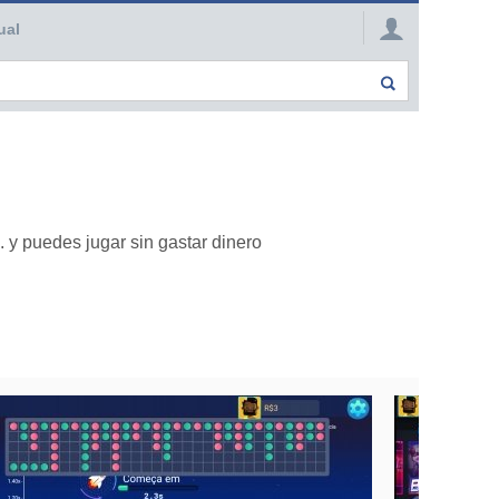
ual
. y puedes jugar sin gastar dinero