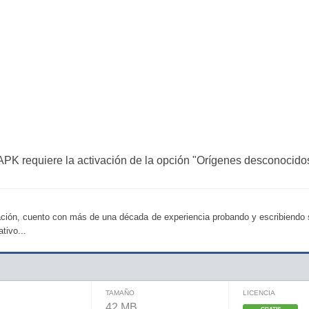
o APK requiere la activación de la opción "Orígenes desconocido
ción, cuento con más de una década de experiencia probando y escribiendo so
tivo...
TAMAÑO
LICENCIA
42 MB