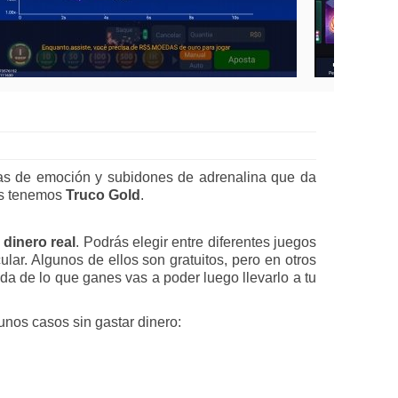
sias de emoción y subidones de adrenalina que da
los tenemos
Truco Gold
.
dinero real
. Podrás elegir entre diferentes juegos
ar. Algunos de ellos son gratuitos, pero en otros
 de lo que ganes vas a poder luego llevarlo a tu
unos casos sin gastar dinero: