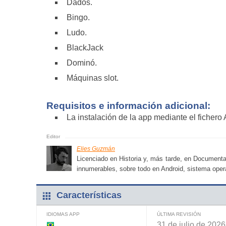
Dados.
Bingo.
Ludo.
BlackJack
Dominó.
Máquinas slot.
Requisitos e información adicional:
La instalación de la app mediante el ficher
Elies Guzmán
Licenciado en Historia y, más tarde, en Documenta
innumerables, sobre todo en Android, sistema opera
Características
IDIOMAS APP
ÚLTIMA REVISIÓN
31 de julio de 2026