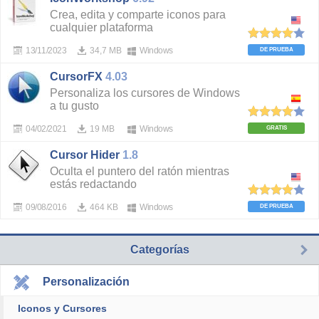
Crea, edita y comparte iconos para
cualquier plataforma
13/11/2023
34,7 MB
Windows
DE PRUEBA
CursorFX
4.03
Personaliza los cursores de Windows
a tu gusto
04/02/2021
19 MB
Windows
GRATIS
Cursor Hider
1.8
Oculta el puntero del ratón mientras
estás redactando
09/08/2016
464 KB
Windows
DE PRUEBA
Categorías
Personalización
Iconos y Cursores