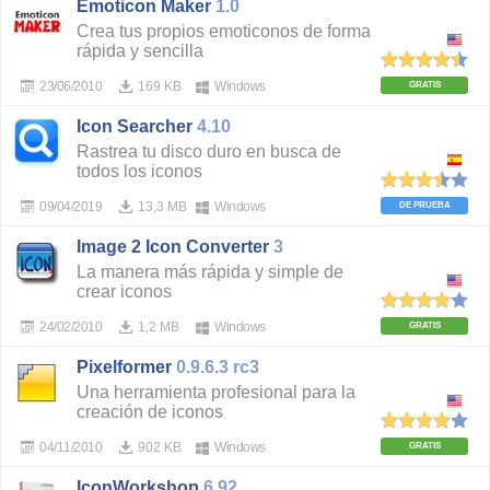
Emoticon Maker
1.0
Crea tus propios emoticonos de forma
rápida y sencilla
23/06/2010
169 KB
Windows
GRATIS
Icon Searcher
4.10
Rastrea tu disco duro en busca de
todos los iconos
09/04/2019
13,3 MB
Windows
DE PRUEBA
Image 2 Icon Converter
3
La manera más rápida y simple de
crear iconos
24/02/2010
1,2 MB
Windows
GRATIS
Pixelformer
0.9.6.3 rc3
Una herramienta profesional para la
creación de iconos
04/11/2010
902 KB
Windows
GRATIS
IconWorkshop
6.92