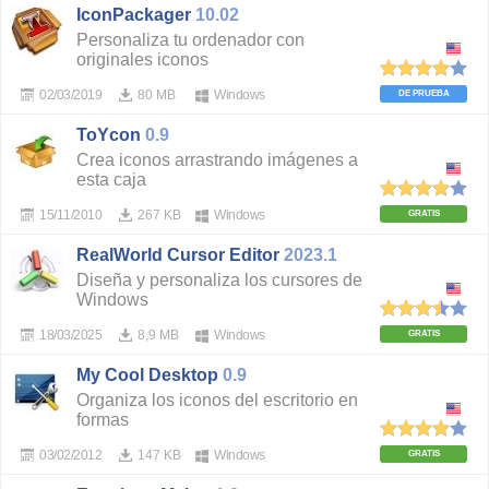
IconPackager
10.02
Personaliza tu ordenador con
originales iconos
02/03/2019
80 MB
Windows
DE PRUEBA
ToYcon
0.9
Crea iconos arrastrando imágenes a
esta caja
15/11/2010
267 KB
Windows
GRATIS
RealWorld Cursor Editor
2023.1
Diseña y personaliza los cursores de
Windows
18/03/2025
8,9 MB
Windows
GRATIS
My Cool Desktop
0.9
Organiza los iconos del escritorio en
formas
03/02/2012
147 KB
Windows
GRATIS