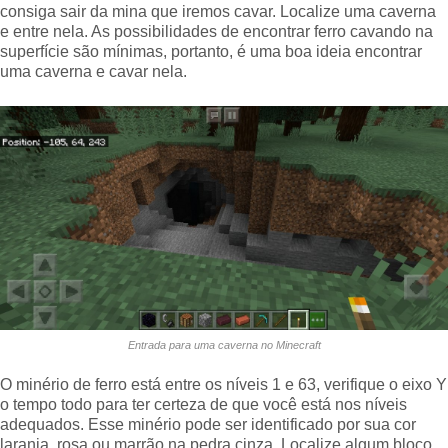
consiga sair da mina que iremos cavar. Localize uma caverna
e entre nela. As possibilidades de encontrar ferro cavando na
superfície são mínimas, portanto, é uma boa ideia encontrar
uma caverna e cavar nela.
Entrada para uma caverna no Minecraft
O minério de ferro está entre os níveis 1 e 63, verifique o eixo Y
o tempo todo para ter certeza de que você está nos níveis
adequados. Esse minério pode ser identificado por sua cor
laranja, rosa ou marrão na pedra cinza. Localize algum bloco