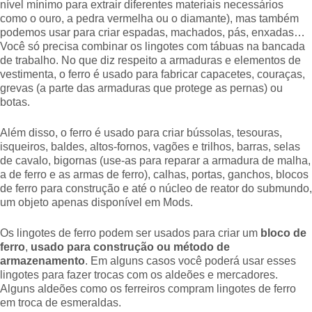
nível mínimo para extrair diferentes materiais necessários
como o ouro, a pedra vermelha ou o diamante), mas também
podemos usar para criar espadas, machados, pás, enxadas…
Você só precisa combinar os lingotes com tábuas na bancada
de trabalho. No que diz respeito a armaduras e elementos de
vestimenta, o ferro é usado para fabricar capacetes, couraças,
grevas (a parte das armaduras que protege as pernas) ou
botas.
Além disso, o ferro é usado para criar bússolas, tesouras,
isqueiros, baldes, altos-fornos, vagões e trilhos, barras, selas
de cavalo, bigornas (use-as para reparar a armadura de malha,
a de ferro e as armas de ferro), calhas, portas, ganchos, blocos
de ferro para construção e até o núcleo de reator do submundo,
um objeto apenas disponível em Mods.
Os lingotes de ferro podem ser usados para criar um
bloco de
ferro
,
usado para construção ou método de
armazenamento
. Em alguns casos você poderá usar esses
lingotes para fazer trocas com os aldeões e mercadores.
Alguns aldeões como os ferreiros compram lingotes de ferro
em troca de esmeraldas.