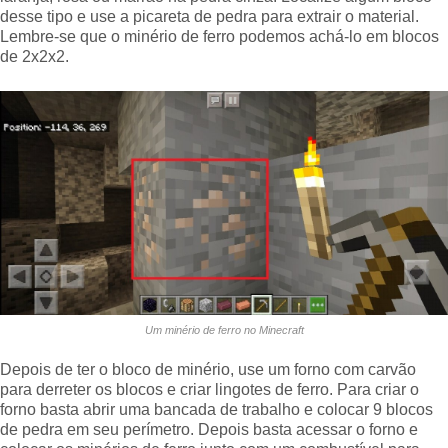
desse tipo e use a picareta de pedra para extrair o material.
Lembre-se que o minério de ferro podemos achá-lo em blocos
de 2x2x2.
Um minério de ferro no Minecraft
Depois de ter o bloco de minério, use um forno com carvão
para derreter os blocos e criar lingotes de ferro. Para criar o
forno basta abrir uma bancada de trabalho e colocar 9 blocos
de pedra em seu perímetro. Depois basta acessar o forno e