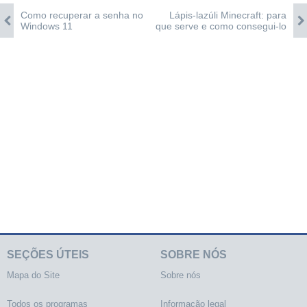
Como recuperar a senha no
Lápis-lazúli Minecraft: para
Windows 11
que serve e como consegui-lo
SEÇÕES ÚTEIS
SOBRE NÓS
Mapa do Site
Sobre nós
Todos os programas
Informação legal