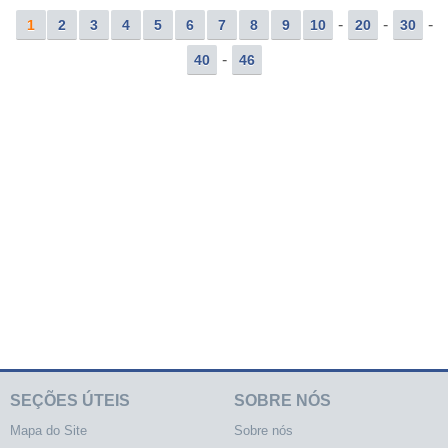
-
-
-
1
2
3
4
5
6
7
8
9
10
20
30
-
40
46
SEÇÕES ÚTEIS
SOBRE NÓS
Mapa do Site
Sobre nós