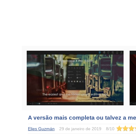
A versão mais completa ou talvez a me
Elies Guzmán
29 de janeiro de 2019
8
/
10