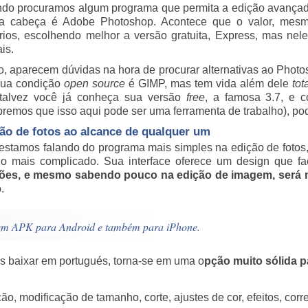
do procuramos algum programa que permita a edição avançada 
a cabeça é Adobe Photoshop. Acontece que o valor, mesm
rios, escolhendo melhor a versão gratuita, Express, mas ne
is.
, aparecem dúvidas na hora de procurar alternativas ao Photosh
sua condição
open source
é GIMP, mas tem vida além dele
tot
talvez você já conheça sua versão
free
, a famosa 3.7, e c
bremos que isso aqui pode ser uma ferramenta de trabalho), 
ão de fotos ao alcance de qualquer um
estamos falando do programa mais simples na edição de fotos
 o mais complicado. Sua interface oferece um design que fac
ões, e mesmo sabendo pouco na edição de imagem, será 
.
p em APK para Android e também para iPhone.
s baixar em portugués, torna-se em uma o
pção muito sólida
p
, modificação de tamanho, corte, ajustes de cor, efeitos, corr