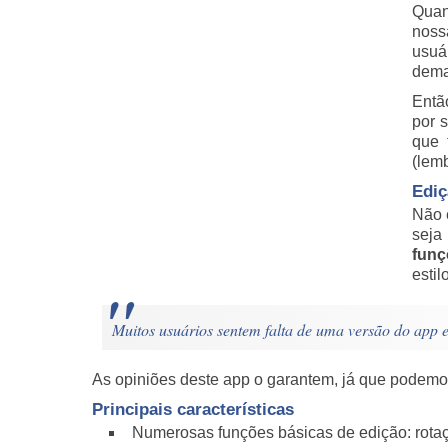
Quan
noss
usuá
dema
Então
por 
que 
(lem
Ediç
Não 
seja
funç
estilo
Muitos usuários sentem falta de uma versão do ap
As opiniões deste app o garantem, já que podemo
Principais características
Numerosas funções básicas de edição: rotação