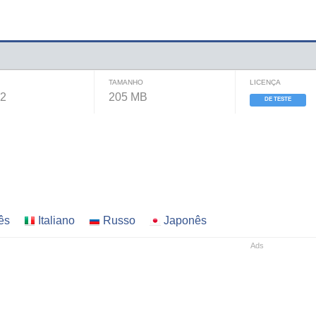
TAMANHO
LICENÇA
22
205 MB
DE TESTE
ês
Italiano
Russo
Japonês