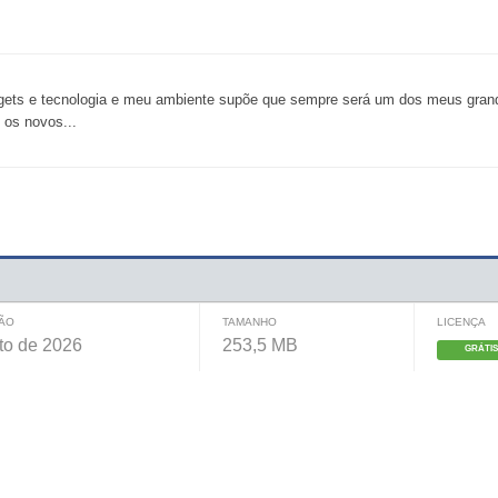
adgets e tecnologia e meu ambiente supõe que sempre será um dos meus gra
 os novos...
SÃO
TAMANHO
LICENÇA
to de 2026
253,5 MB
GRÁTI