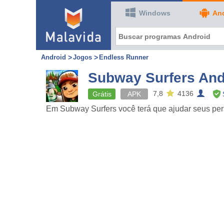
Windows
An
Android
Jogos
Endless Runner
Subway Surfers And
7,8
4136
Grátis
APK
Em Subway Surfers você terá que ajudar seus perso