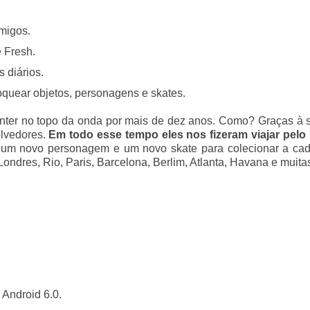
migos.
 Fresh.
 diários.
uear objetos, personagens e skates.
ter no topo da onda por mais de dez anos. Como? Graças à su
olvedores.
Em todo esse tempo eles nos fizeram viajar pel
, um novo personagem e um novo skate para colecionar a cad
ondres, Rio, Paris, Barcelona, ​​Berlim, Atlanta, Havana e muit
Android 6.0.