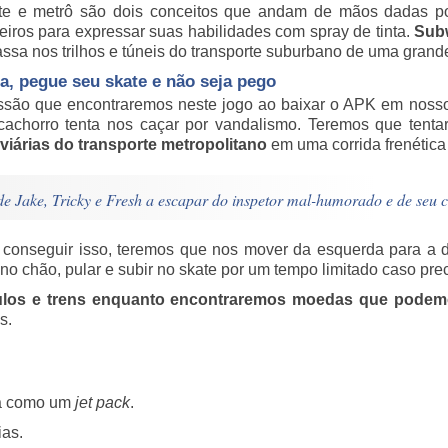
ite e metrô são dois conceitos que andam de mãos dadas po
teiros para expressar suas habilidades com spray de tinta.
Sub
ssa nos trilhos e túneis do transporte suburbano de uma grande
a, pegue seu skate e não seja pego
ssão que encontraremos neste jogo ao baixar o APK em nosso 
cachorro tenta nos caçar por vandalismo. Teremos que tenta
oviárias do transporte metropolitano
em uma corrida frenética 
de Jake, Tricky e Fresh a escapar do inspetor mal-humorado e de seu 
 conseguir isso, teremos que nos mover da esquerda para a dir
 no chão, pular e subir no skate por um tempo limitado caso pr
ulos e trens enquanto encontraremos moedas que podemo
s.
la como um
jet pack
.
ias.