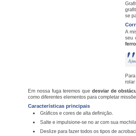
Graf
grafi
se pa
Corr
A mi
seu 
ferr
Aju
Para
rolar
Em nossa fuga teremos que
desviar de obstác
como diferentes elementos para completar missõe
Características principais
Gráficos e cores de alta definição.
Salte e impulsione-se no ar com sua mochi
Deslize para fazer todos os tipos de acrobac