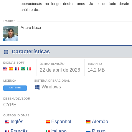
operacionais ao longo destes anos. Já fiz de tudo desde
análise de...
Arturo Baca
Características
IDIOMAS SOFT
ÚLTIMA REVISÃO
TAMANHO
22 de abril de 2026
14,2 MB
LICENÇA
SISTEMA OPERACIONAL
Windows
DE TESTE
DESENVOLVEDOR
CYPE
OUTROS IDIOMAS
Inglês
Espanhol
Alemão
Francês
Italiano
Russo