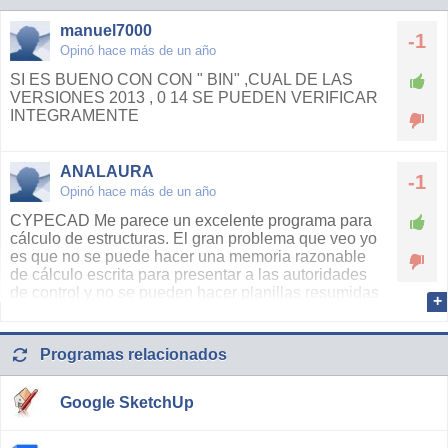
manuel7000
-1
Opinó hace más de un año
SI ES BUENO CON CON " BIN" ,CUAL DE LAS
VERSIONES 2013 , 0 14 SE PUEDEN VERIFICAR
INTEGRAMENTE
ANALAURA
-1
Opinó hace más de un año
CYPECAD Me parece un excelente programa para
cálculo de estructuras. El gran problema que veo yo
es que no se puede hacer una memoria razonable
de cálculo escrita para presentar a las autoridades
de control y no se pueden hacer planillas resumidas
con los datos mínimos suficientes para su
interpretación, tanto de vigas como de losas. Eso sí,
la parte gráfica que se puede obtener creo que es
Programas relacionados
excelente.
Google SketchUp