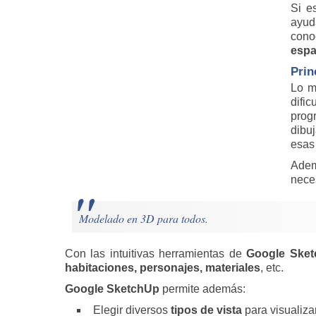
Si e
ayud
cono
espa
Prin
Lo m
difi
prog
dibuj
esas
Ade
nece
Modelado en 3D para todos.
Con las intuitivas herramientas de
Google Ske
habitaciones, personajes, materiales
, etc.
Google SketchUp
permite además:
Elegir diversos
tipos de vista
para visualizar