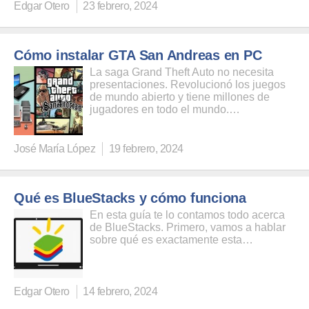
Edgar Otero
23 febrero, 2024
Cómo instalar GTA San Andreas en PC
La saga Grand Theft Auto no necesita
presentaciones. Revolucionó los juegos
de mundo abierto y tiene millones de
jugadores en todo el mundo.…
José María López
19 febrero, 2024
Qué es BlueStacks y cómo funciona
En esta guía te lo contamos todo acerca
de BlueStacks. Primero, vamos a hablar
sobre qué es exactamente esta…
Edgar Otero
14 febrero, 2024