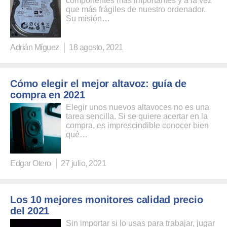
componentes más importantes y a la vez
que más frágiles de nuestro ordenador.
Su misión…
Adrián Míguez
18 agosto, 2021
Cómo elegir el mejor altavoz: guía de
compra en 2021
Elegir unos nuevos altavoces no es una
tarea sencilla. Si se quiere acertar en la
compra, es imprescindible conocer bien
qué…
Edgar Otero
27 julio, 2021
Los 10 mejores monitores calidad precio
del 2021
Sin importar si lo usas para trabajar, jugar