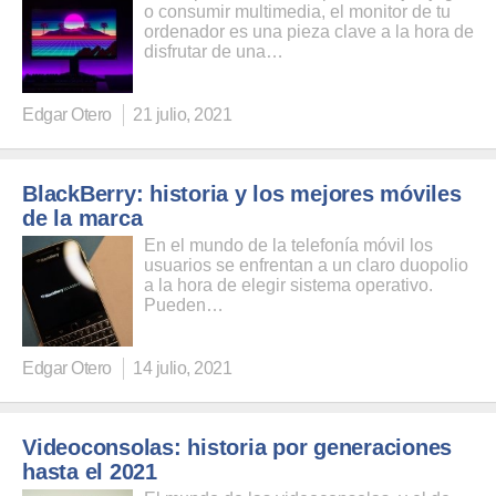
o consumir multimedia, el monitor de tu
ordenador es una pieza clave a la hora de
disfrutar de una…
Edgar Otero
21 julio, 2021
BlackBerry: historia y los mejores móviles
de la marca
En el mundo de la telefonía móvil los
usuarios se enfrentan a un claro duopolio
a la hora de elegir sistema operativo.
Pueden…
Edgar Otero
14 julio, 2021
Videoconsolas: historia por generaciones
hasta el 2021