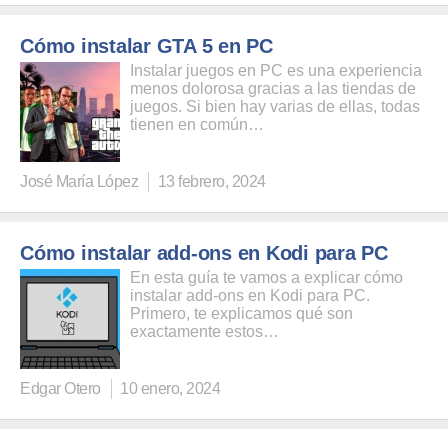
Cómo instalar GTA 5 en PC
Instalar juegos en PC es una experiencia
menos dolorosa gracias a las tiendas de
juegos. Si bien hay varias de ellas, todas
tienen en común…
José María López
13 febrero, 2024
Cómo instalar add-ons en Kodi para PC
En esta guía te vamos a explicar cómo
instalar add-ons en Kodi para PC.
Primero, te explicamos qué son
exactamente estos…
Edgar Otero
10 enero, 2024