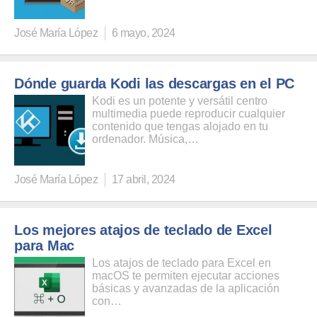
José María López
6 mayo, 2024
Dónde guarda Kodi las descargas en el PC
Kodi es un potente y versátil centro
multimedia puede reproducir cualquier
contenido que tengas alojado en tu
ordenador. Música,…
José María López
17 abril, 2024
Los mejores atajos de teclado de Excel
para Mac
Los atajos de teclado para Excel en
macOS te permiten ejecutar acciones
básicas y avanzadas de la aplicación
con…