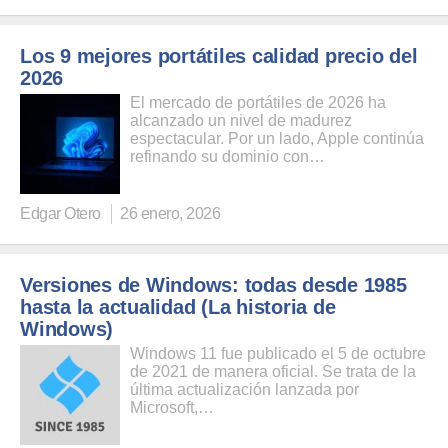
Los 9 mejores portátiles calidad precio del
2026
El mercado de portátiles de 2026 ha
alcanzado un nivel de madurez
espectacular. Por un lado, Apple continúa
refinando su dominio con…
Edgar Otero
26 enero, 2026
Versiones de Windows: todas desde 1985
hasta la actualidad (La historia de
Windows)
Windows 11 fue publicado el 5 de octubre
de 2021 de manera oficial. Se trata de la
última actualización lanzada por
Microsoft,…