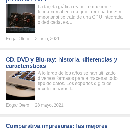
La tarjeta gráfica es un componente
fundamental en cualquier ordenador. Sin
importar si se trata de una GPU integrada
o dedicada, es…
Edgar Otero
2 junio, 2021
CD, DVD y Blu-ray: historia, diferencias y
características
A lo largo de los años se han utilizado
diversos formatos para almacenar todo
tipo de datos. Los soportes digitales
revolucionaron la…
Edgar Otero
28 mayo, 2021
Comparativa impresoras: las mejores