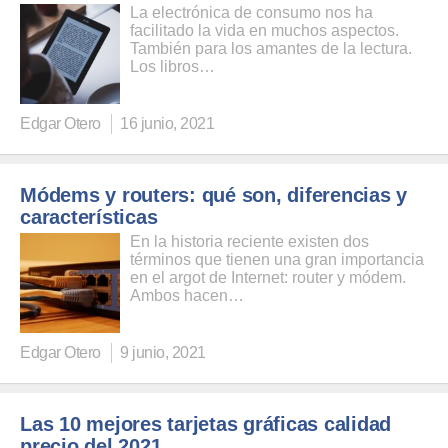
La electrónica de consumo nos ha
facilitado la vida en muchos aspectos.
También para los amantes de la lectura.
Los libros…
Edgar Otero
16 junio, 2021
Módems y routers: qué son, diferencias y
características
En la historia reciente existen dos
términos que tienen una gran importancia
en el argot de Internet: router y módem.
Ambos hacen…
Edgar Otero
9 junio, 2021
Las 10 mejores tarjetas gráficas calidad
precio del 2021