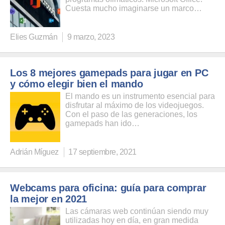
Cuesta mucho imaginarse un marco…
Elies Guzmán
9 marzo, 2023
Los 8 mejores gamepads para jugar en PC
y cómo elegir bien el mando
El mando es un instrumento esencial para
disfrutar al máximo de los videojuegos.
Con el paso de las generaciones, los
gamepads han ido…
Adrián Míguez
17 septiembre, 2021
Webcams para oficina: guía para comprar
la mejor en 2021
Las cámaras web continúan siendo muy
utilizadas hoy en día, en gran medida