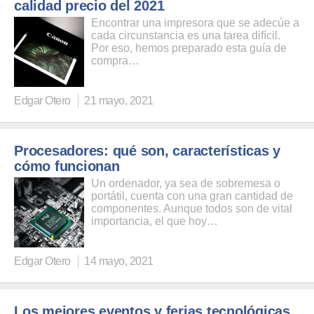
calidad precio del 2021
Encontrar una impresora que se adecúe a
cada circunstancia es una tarea difícil.
Por eso, hemos preparado esta guía de
compra…
Edgar Otero
21 mayo, 2021
Procesadores: qué son, características y
cómo funcionan
Un ordenador, ya sea de sobremesa o
portátil, cuenta con una gran cantidad de
componentes. Aunque todos son de vital
importancia, el que hoy…
Edgar Otero
14 mayo, 2021
Los mejores eventos y ferias tecnológicas