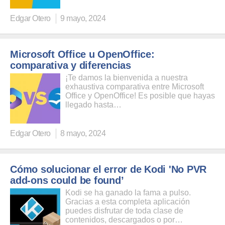
Edgar Otero
9 mayo, 2024
Microsoft Office u OpenOffice:
comparativa y diferencias
¡Te damos la bienvenida a nuestra
exhaustiva comparativa entre Microsoft
Office y OpenOffice! Es posible que hayas
llegado hasta…
Edgar Otero
8 mayo, 2024
Cómo solucionar el error de Kodi 'No PVR
add-ons could be found’
Kodi se ha ganado la fama a pulso.
Gracias a esta completa aplicación
puedes disfrutar de toda clase de
contenidos, descargados o por…