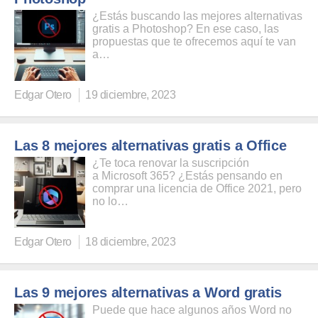
¿Estás buscando las mejores alternativas
gratis a Photoshop? En ese caso, las
propuestas que te ofrecemos aquí te van
a…
Edgar Otero
19 diciembre, 2023
Las 8 mejores alternativas gratis a Office
¿Te toca renovar la suscripción
a Microsoft 365? ¿Estás pensando en
comprar una licencia de Office 2021, pero
no lo…
Edgar Otero
18 diciembre, 2023
Las 9 mejores alternativas a Word gratis
Puede que hace algunos años Word no