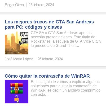
Edgar Otero
28 febrero, 2024
Los mejores trucos de GTA San Andreas
para PC: códigos y claves
GTA SA o GTA San Andreas apenas
necesita presentaciones. Este título de
Rockstar es la secuela de GTA Vice City y
la precuela de Grand Theft…
José María López
26 febrero, 2024
Cómo quitar la contraseña de WinRAR
En esta guía te vamos a explicar algunas
soluciones para quitar la contraseña de
WinRAR, es decir, un archivo comprimido
con este…