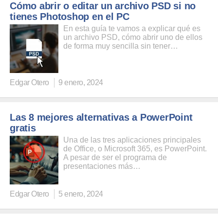
Cómo abrir o editar un archivo PSD si no
tienes Photoshop en el PC
En esta guía te vamos a explicar qué es
un archivo PSD, cómo abrir uno de ellos
de forma muy sencilla sin tener…
Edgar Otero
9 enero, 2024
Las 8 mejores alternativas a PowerPoint
gratis
Una de las tres aplicaciones principales
de Office, o Microsoft 365, es PowerPoint.
A pesar de ser el programa de
presentaciones más…
Edgar Otero
5 enero, 2024