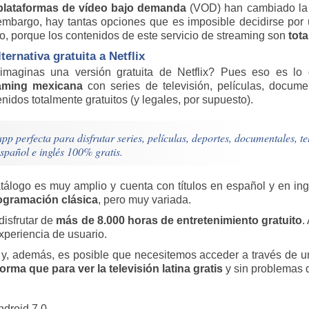
plataformas de vídeo bajo demanda
(VOD) han cambiado la f
embargo, hay tantas opciones que es imposible decidirse por
o, porque los contenidos de este servicio de streaming son
tot
lternativa gratuita a Netflix
imaginas una versión gratuita de Netflix? Pues eso es l
aming mexicana
con series de televisión, películas, docume
nidos totalmente gratuitos (y legales, por supuesto).
pp perfecta para disfrutar series, películas, deportes, documentales, 
spañol e inglés 100% gratis.
atálogo es muy amplio y cuenta con títulos en español y en in
ogramación clásica
, pero muy variada.
disfrutar de
más de 8.000 horas de entretenimiento gratuito
.
periencia de usuario.
d y, además, es posible que necesitemos acceder a través de
orma que para ver la televisión latina gratis
y sin problemas d
ndroid 7.0.