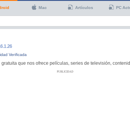
droid
Mac
Artículos
PC Act
6.1.26
idad Verificada
atuita que nos ofrece películas, series de televisión, contenido
PUBLICIDAD