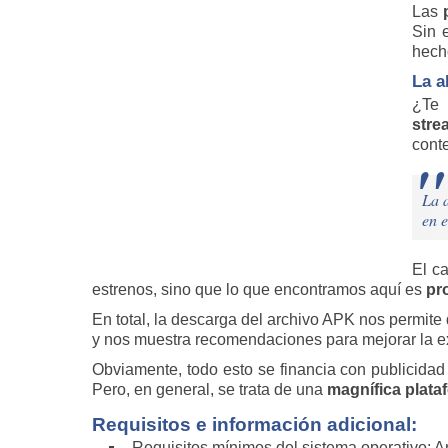
Las
Sin 
hech
La a
¿Te 
stre
conte
La a
en e
El c
estrenos, sino que lo que encontramos aquí es
pr
En total, la descarga del archivo APK nos permite 
y nos muestra recomendaciones para mejorar la ex
Obviamente, todo esto se financia con publicida
Pero, en general, se trata de una
magnífica plataf
Requisitos e información adicional:
Requisitos mínimos del sistema operativo: A