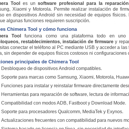
era Tool
es un
software profesional para la reparaci
ung, Xiaomi y Motorola. Permite realizar instalación de fir
so en dispositivos Android sin necesidad de equipos físicos
ue algunas funciones requieren suscripción.
 es
Chimera Tool
y cómo funciona
mera Tool
funciona como una plataforma todo en uno p
loqueos, restablecimientos, instalación de firmware
y repar
sitas conectar el teléfono al PC mediante USB y acceder a las
a, sin depender de equipos físicos costosos ni configuraciones
iones principales de Chimera Tool
Desbloqueo de dispositivos Android compatibles.
Soporte para marcas como Samsung, Xiaomi, Motorola, Huawe
Funciones para instalar y reinstalar firmware directamente des
Herramientas para reparación de software, lectura de informaci
Compatibilidad con modos ADB, Fastboot y Download Mode.
Soporte para procesadores Qualcomm, MediaTek y Exynos.
Actualizaciones frecuentes con compatibilidad para nuevos m
Sistema basado en licencia en línea, sin necesidad de interface