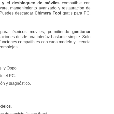
ón y el desbloqueo de móviles
compatible con
mware, mantenimiento avanzado y restauración de
. Puedes descargar
Chimera Tool
gratis para PC,
ara técnicos móviles, permitiendo
gestionar
aciones desde una interfaz bastante simple. Solo
 funciones compatibles con cada modelo y licencia
 complejas.
i y Oppo.
de el PC.
ón y diagnóstico.
odelos.
s de servicio físicas (box).