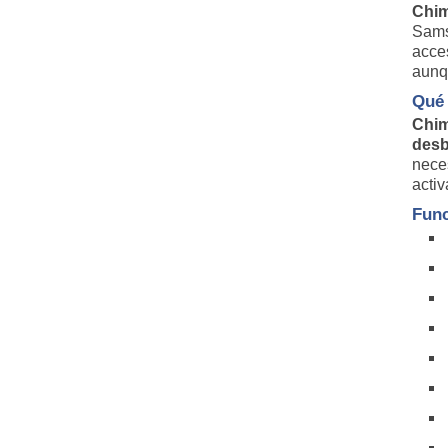
Chim
Sams
acce
aunq
Qué
Chi
desb
nece
activ
Func