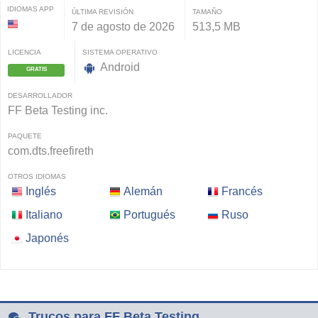
IDIOMAS APP
ÚLTIMA REVISIÓN
TAMAÑO
7 de agosto de 2026
513,5 MB
LICENCIA
SISTEMA OPERATIVO
Android
GRATIS
DESARROLLADOR
FF Beta Testing inc.
PAQUETE
com.dts.freefireth
OTROS IDIOMAS
Inglés
Alemán
Francés
Italiano
Portugués
Ruso
Japonés
Trucos para FF Beta Testing