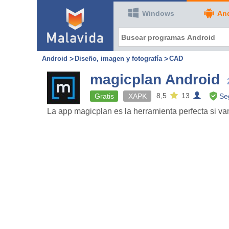
Windows
An
Android
Diseño, imagen y fotografía
CAD
magicplan Android
8,5
13
Gratis
XAPK
Se
La app magicplan es la herramienta perfecta si v