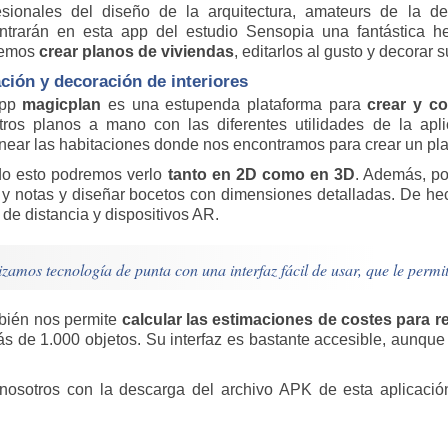
esionales del diseño de la arquitectura, amateurs de la de
ntrarán en esta app del estudio Sensopia una fantástica he
remos
crear planos de viviendas
, editarlos al gusto y decorar s
ción y decoración de interiores
app
magicplan
es una estupenda plataforma para
crear y co
tros planos a mano con las diferentes utilidades de la apl
near las habitaciones donde nos encontramos para crear un pla
do esto podremos verlo
tanto en 2D como en 3D
. Además, po
 y notas y diseñar bocetos con dimensiones detalladas. De he
 de distancia y dispositivos AR.
izamos tecnología de punta con una interfaz fácil de usar, que le perm
mbién nos permite
calcular las estimaciones de costes para 
 de 1.000 objetos. Su interfaz es bastante accesible, aunque 
 nosotros con la descarga del archivo APK de esta aplicaci