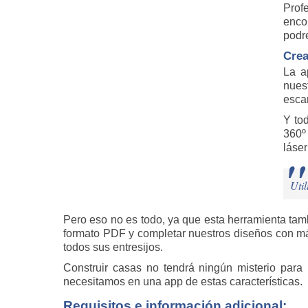
Prof
enco
pod
Crea
La 
nues
esca
Y to
360º
láser
Util
Pero eso no es todo, ya que esta herramienta ta
formato PDF y completar nuestros diseños con más
todos sus entresijos.
Construir casas no tendrá ningún misterio para
necesitamos en una app de estas características.
Requisitos e información adicional: