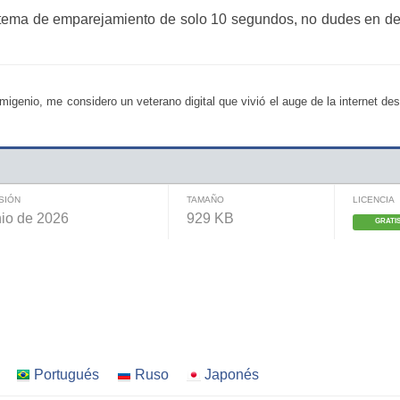
 sistema de emparejamiento de solo 10 segundos, no dudes en d
migenio, me considero un veterano digital que vivió el auge de la internet de
ISIÓN
TAMAÑO
LICENCIA
nio de 2026
929 KB
GRATI
Portugués
Ruso
Japonés