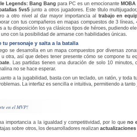
le Legends: Bang Bang
para PC es un emocionante
MOBA
batallas 5vs5
junto a otros jugadores. Este título multijugado
ro a otro nivel al dar mayor importancia al
trabajo en equip
borar con tus compañeros en mapas compuestos de 3 líneas, 4 
s a tu disposición los ya clásicos tipos de héroes, pudiendo ele
 uno con la posibilidad de armarse con habilidades únicas.
e tu personaje y salta a la batalla
uego se desarrolla en un mapa compuestos por diversas zonas
 u otra, así que debes tener presente cómo se compone tu e
bate
. Las partidas tienen una duración de solo 10 minutos,
nalina no se hace esperar.
anto a la jugabilidad, basta con un teclado, un ratón, y toda tu 
roblemas. La interfaz es sencilla e intuitiva, permitiendo a tant
irte en el MVP!
ha importancia a la igualdad y competitividad, por lo que
no 
ajas sobre otros, los desarrolladores realizan
actualizaciones