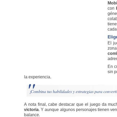
Mobi
con
géne
cola
tiene
cada
Elig
El j
zona
com
adre
En cu
sin p
la experiencia.
¡Combina tus habilidades y estrategias para convert
A nota final, cabe destacar que el juego da muc
victoria
. Y aunque algunos personajes tienen vent
balance.