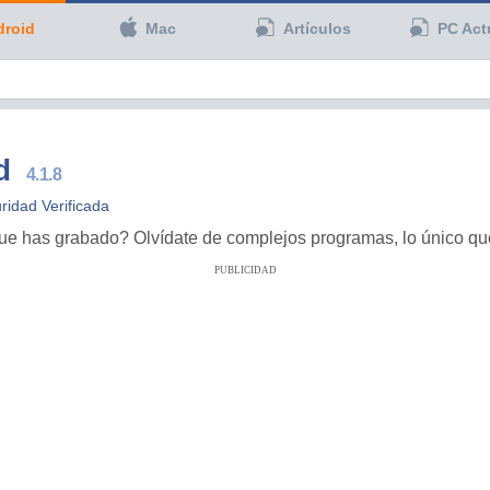
droid
Mac
Artículos
PC Act
d
4.1.8
ridad Verificada
que has grabado? Olvídate de complejos programas, lo único que
PUBLICIDAD