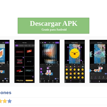
Descargar APK
Gratis para Android
hones