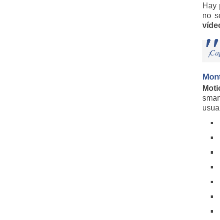
Hay 
no s
víde
¡Cap
Mont
Moti
smart
usuar