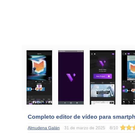
Completo editor de vídeo para smartp
Almudena Galán
31 de marzo de 2025
8
/
10