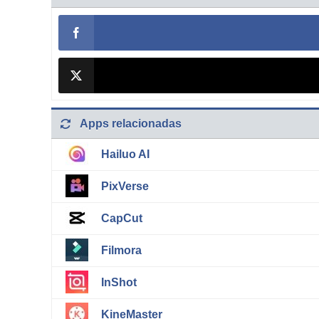
Apps relacionadas
Hailuo AI
PixVerse
CapCut
Filmora
InShot
KineMaster