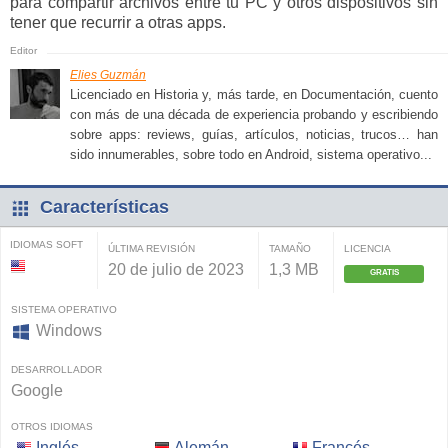
para compartir archivos entre tu PC y otros dispositivos sin
tener que recurrir a otras apps.
Elies Guzmán
Licenciado en Historia y, más tarde, en Documentación, cuento
con más de una década de experiencia probando y escribiendo
sobre apps: reviews, guías, artículos, noticias, trucos… han
sido innumerables, sobre todo en Android, sistema operativo...
Características
IDIOMAS SOFT
ÚLTIMA REVISIÓN
TAMAÑO
LICENCIA
20 de julio de 2023
1,3 MB
GRATIS
SISTEMA OPERATIVO
Windows
DESARROLLADOR
Google
OTROS IDIOMAS
Inglés
Alemán
Francés