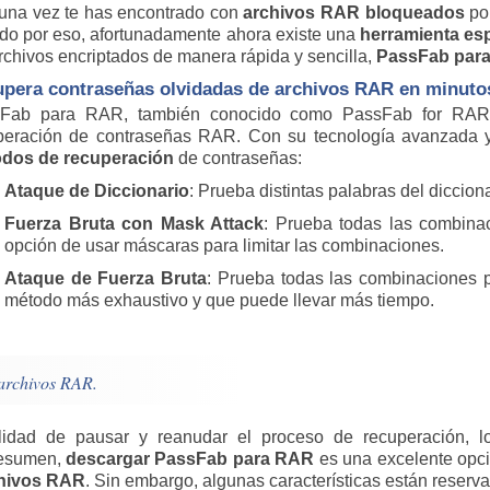
una vez te has encontrado con
archivos RAR bloqueados
po
do por eso, afortunadamente ahora existe una
herramienta esp
rchivos encriptados de manera rápida y sencilla,
PassFab par
pera contraseñas olvidadas de archivos RAR en minuto
Fab para RAR, también conocido como PassFab for RAR
peración de contraseñas RAR. Con su tecnología avanzada y 
dos de recuperación
de contraseñas:
Ataque de Diccionario
: Prueba distintas palabras del diccion
Fuerza Bruta con Mask Attack
: Prueba todas las combinac
opción de usar máscaras para limitar las combinaciones.
Ataque de Fuerza Bruta
: Prueba todas las combinaciones po
método más exhaustivo y que puede llevar más tiempo.
archivos RAR.
lidad de pausar y reanudar el proceso de recuperación, lo
resumen,
descargar PassFab para RAR
es una excelente opc
chivos RAR
. Sin embargo, algunas características están reserv