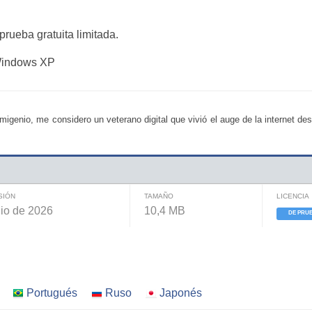
rueba gratuita limitada.
 Windows XP
migenio, me considero un veterano digital que vivió el auge de la internet de
SIÓN
TAMAÑO
LICENCIA
nio de 2026
10,4 MB
DE PRU
Portugués
Ruso
Japonés