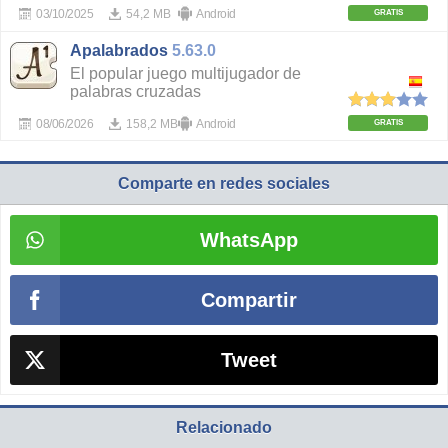
03/10/2025
54,2 MB
Android
GRATIS
Apalabrados
5.63.0
El popular juego multijugador de
palabras cruzadas
08/06/2026
158,2 MB
Android
GRATIS
Comparte en redes sociales
WhatsApp
Compartir
Tweet
Relacionado