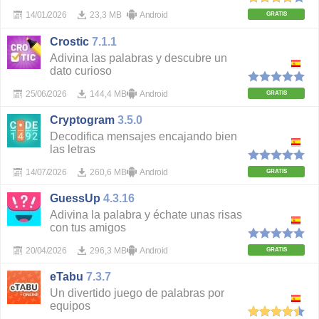
14/01/2026
23,3 MB
Android
GRATIS
Crostic
7.1.1
Adivina las palabras y descubre un
dato curioso
25/06/2026
144,4 MB
Android
GRATIS
Cryptogram
3.5.0
Decodifica mensajes encajando bien
las letras
14/07/2026
260,6 MB
Android
GRATIS
GuessUp
4.3.16
Adivina la palabra y échate unas risas
con tus amigos
20/04/2026
296,3 MB
Android
GRATIS
eTabu
7.3.7
Un divertido juego de palabras por
equipos