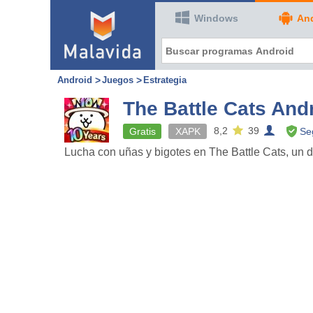
Windows
An
Android
Juegos
Estrategia
The Battle Cats And
8,2
39
Gratis
XAPK
Se
Lucha con uñas y bigotes en The Battle Cats, un d