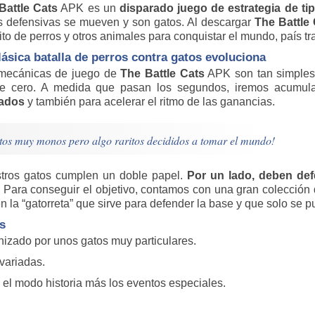
Battle Cats
APK es un
disparado juego de estrategia de ti
es defensivas se mueven y son gatos. Al descargar
The Battle
ito de perros y otros animales para conquistar el mundo, país tr
lásica batalla de perros contra gatos evoluciona
mecánicas de juego de
The Battle Cats
APK son tan simples 
e cero. A medida que pasan los segundos, iremos acumula
ados
y también para acelerar el ritmo de las ganancias.
tos muy monos pero algo raritos decididos a tomar el mundo!
tros gatos cumplen un doble papel.
Por un lado, deben defe
. Para conseguir el objetivo, contamos con una gran colección 
n la “gatorreta” que sirve para defender la base y que solo se 
ts
nizado por unos gatos muy particulares.
variadas.
n el modo historia más los eventos especiales.