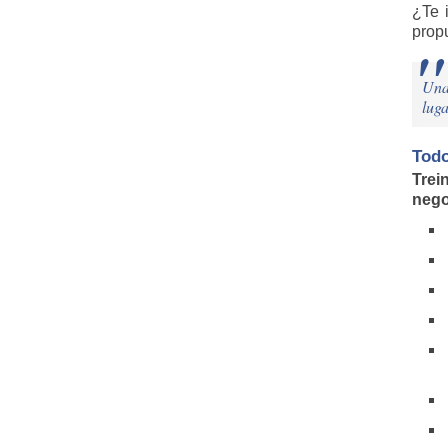
¿Te 
prop
Una 
luga
Todo
Trei
nego