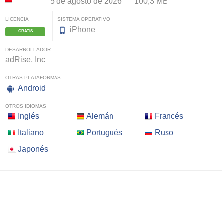
5 de agosto de 2026
100,3 MB
LICENCIA
SISTEMA OPERATIVO
iPhone
GRATIS
DESARROLLADOR
adRise, Inc
OTRAS PLATAFORMAS
Android
OTROS IDIOMAS
Inglés
Alemán
Francés
Italiano
Portugués
Ruso
Japonés