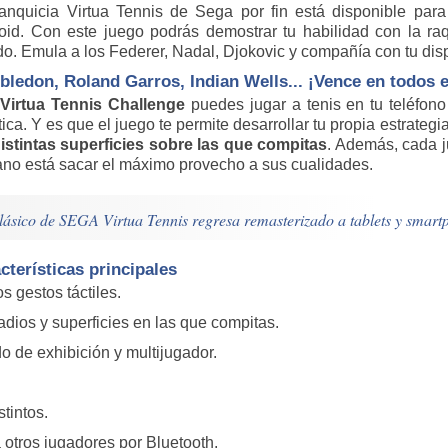
ranquicia Virtua Tennis de Sega por fin está disponible par
oid. Con este juego podrás demostrar tu habilidad con la ra
o. Emula a los Federer, Nadal, Djokovic y compañía con tu disp
ledon, Roland Garros, Indian Wells... ¡Vence en todos e
Virtua Tennis Challenge
puedes jugar a tenis en tu teléfon
tica. Y es que el juego te permite desarrollar tu propia estrateg
distintas superficies sobre las que compitas
. Además, cada ju
ano está sacar el máximo provecho a sus cualidades.
clásico de SEGA Virtua Tennis regresa remasterizado a tablets y smart
cterísticas principales
s gestos táctiles.
tadios y superficies en las que compitas.
ido de exhibición y multijugador.
tintos.
 otros jugadores por Bluetooth.