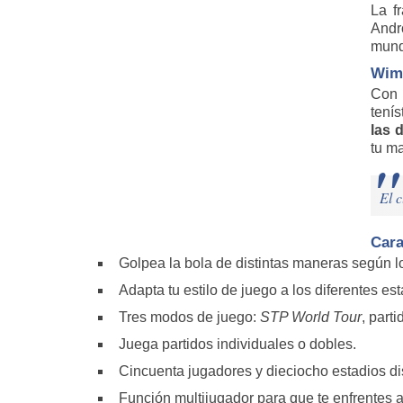
La f
Andr
mund
Wimb
Con
tenís
las 
tu m
El 
Cara
Golpea la bola de distintas maneras según lo
Adapta tu estilo de juego a los diferentes es
Tres modos de juego:
STP World Tour
, part
Juega partidos individuales o dobles.
Cincuenta jugadores y dieciocho estadios dis
Función multijugador para que te enfrentes a