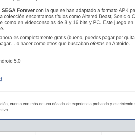
ón SEGA Forever
con la que se han adaptado a formato APK par
ta colección encontramos títulos como Altered Beast, Sonic o C
cade como en videoconsolas de 8 y 16 bits y PC. Este juego e
e.
ora es completamente gratis (bueno, puedes pagar por quitar l
 pagar… o hacer como otros que buscaban
ofertas
en Aptoide.
ndroid 5.0
d
ción, cuento con más de una década de experiencia probando y escribiendo so
tivo...