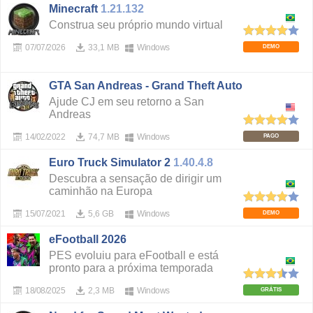
Minecraft
1.21.132
Construa seu próprio mundo virtual
07/07/2026
33,1 MB
Windows
DEMO
GTA San Andreas - Grand Theft Auto
Ajude CJ em seu retorno a San
Andreas
14/02/2022
74,7 MB
Windows
PAGO
Euro Truck Simulator 2
1.40.4.8
Descubra a sensação de dirigir um
caminhão na Europa
15/07/2021
5,6 GB
Windows
DEMO
eFootball 2026
PES evoluiu para eFootball e está
pronto para a próxima temporada
18/08/2025
2,3 MB
Windows
GRÁTIS