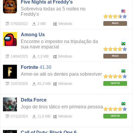
Five Nights at Freddy's
Sobreviva todas as 5 noites no
Freddy's
07/03/2022
2 MB
Windows
PAGO
Among Us
Encontre o impostor na tripulação da
sua nave espacial
14/04/2025
2,3 MB
Windows
PAGO
Fortnite
41.30
Arme-se até os dentes para sobreviver
31/07/2026
85,3 MB
Windows
GRÁTIS
Delta Force
Jogo de tiros tático em primeira pessoa
07/12/2024
11,6 MB
Windows
GRÁTIS
Call of Duty: Black Ops 6