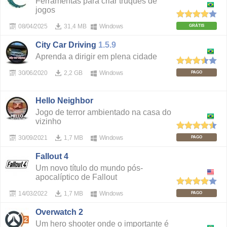
Ferramentas para criar truques de
jogos
08/04/2025
31,4 MB
Windows
GRÁTIS
City Car Driving
1.5.9
Aprenda a dirigir em plena cidade
30/06/2020
2,2 GB
Windows
PAGO
Hello Neighbor
Jogo de terror ambientado na casa do
vizinho
30/09/2021
1,7 MB
Windows
PAGO
Fallout 4
Um novo título do mundo pós-
apocalíptico de Fallout
14/03/2022
1,7 MB
Windows
PAGO
Overwatch 2
Um hero shooter onde o importante é