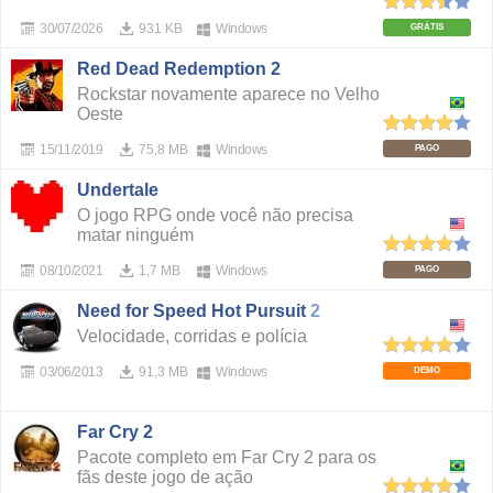
30/07/2026
931 KB
Windows
GRÁTIS
Red Dead Redemption 2
Rockstar novamente aparece no Velho
Oeste
15/11/2019
75,8 MB
Windows
PAGO
Undertale
O jogo RPG onde você não precisa
matar ninguém
08/10/2021
1,7 MB
Windows
PAGO
Need for Speed Hot Pursuit
2
Velocidade, corridas e polícia
03/06/2013
91,3 MB
Windows
DEMO
Far Cry 2
Pacote completo em Far Cry 2 para os
fãs deste jogo de ação