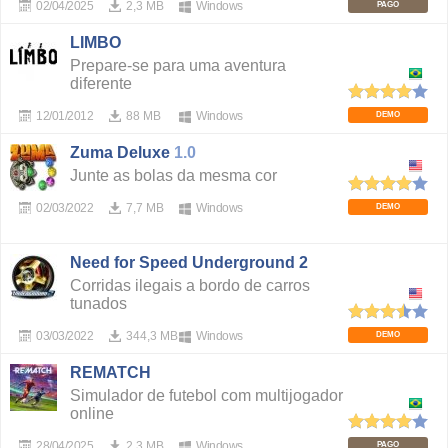
02/04/2025
2,3 MB
Windows
PAGO
LIMBO
Prepare-se para uma aventura
diferente
12/01/2012
88 MB
Windows
DEMO
Zuma Deluxe
1.0
Junte as bolas da mesma cor
02/03/2022
7,7 MB
Windows
DEMO
Need for Speed Underground 2
Corridas ilegais a bordo de carros
tunados
03/03/2022
344,3 MB
Windows
DEMO
REMATCH
Simulador de futebol com multijogador
online
28/04/2025
2,3 MB
Windows
PAGO