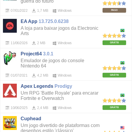
guerra do futuro
07/01/2022
1,7 MB
Windows
PAGO
EA App
13.725.0.6238
A loja para baixar jogos da Electronic
Arts
11/06/2026
2 MB
Windows
GRÁTIS
Project64
3.0.1
Emulador de jogos do console
Nintendo 64
01/07/2021
4,2 MB
Windows
GRÁTIS
Apex Legends
Prodigy
Um RPG 'Battle Royale' para encarar
Fortnite e Overwatch
10/06/2025
2,4 MB
Windows
GRÁTIS
Cuphead
Um jogo divertido de plataformas com
desenhos estilo 'clássico'