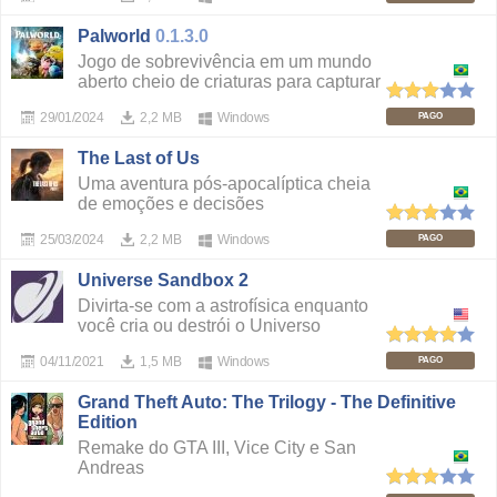
Palworld
0.1.3.0
Jogo de sobrevivência em um mundo
aberto cheio de criaturas para capturar
29/01/2024
2,2 MB
Windows
PAGO
The Last of Us
Uma aventura pós-apocalíptica cheia
de emoções e decisões
25/03/2024
2,2 MB
Windows
PAGO
Universe Sandbox 2
Divirta-se com a astrofísica enquanto
você cria ou destrói o Universo
04/11/2021
1,5 MB
Windows
PAGO
Grand Theft Auto: The Trilogy - The Definitive
Edition
Remake do GTA III, Vice City e San
Andreas