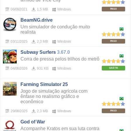
06/09/2021
1,5 MB
Windows
PAGO
BeamNG.drive
Um simulador de condução muito
realista
03/11/2025
2,3 MB
Windows
PAGO
Subway Surfers
3.67.0
Corra de pressa pelos trilhos do metrô
04/08/2026
931 KB
Windows
GRÁTIS
Farming Simulator 25
Jogo de simulação agrícola com
ênfase no realismo gráfico e
econômico
29/08/2025
2,3 MB
Windows
PAGO
God of War
Acompanhe Kratos em sua luta contra