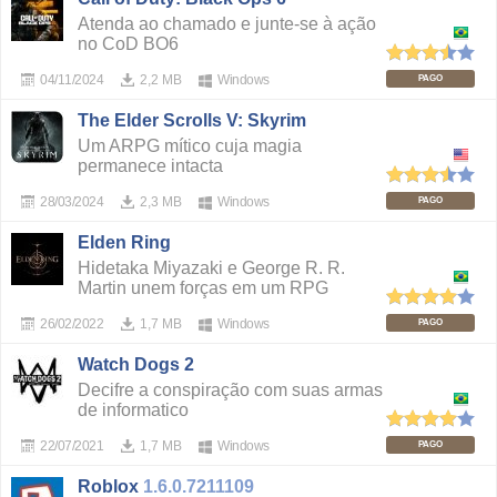
Atenda ao chamado e junte-se à ação
no CoD BO6
04/11/2024
2,2 MB
Windows
PAGO
The Elder Scrolls V: Skyrim
Um ARPG mítico cuja magia
permanece intacta
28/03/2024
2,3 MB
Windows
PAGO
Elden Ring
Hidetaka Miyazaki e George R. R.
Martin unem forças em um RPG
26/02/2022
1,7 MB
Windows
PAGO
Watch Dogs 2
Decifre a conspiração com suas armas
de informatico
22/07/2021
1,7 MB
Windows
PAGO
Roblox
1.6.0.7211109