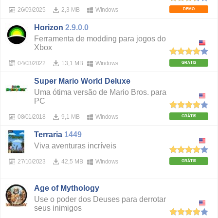
26/09/2025
2,3 MB
Windows
DEMO
Horizon
2.9.0.0
Ferramenta de modding para jogos do
Xbox
04/03/2022
13,1 MB
Windows
GRÁTIS
Super Mario World Deluxe
Uma ótima versão de Mario Bros. para
PC
08/01/2018
9,1 MB
Windows
GRÁTIS
Terraria
1449
Viva aventuras incríveis
27/10/2023
42,5 MB
Windows
GRÁTIS
Age of Mythology
Use o poder dos Deuses para derrotar
seus inimigos