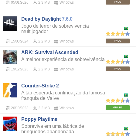
05/01/2026
2,3 MB
Windows
PAGO
Dead by Daylight
7.6.0
Jogo de terror de sobrevivência
multijogador
15/03/2024
2,2 MB
Windows
PAGO
ARK: Survival Ascended
A melhor experiência de sobrevivência
19/12/2023
2,2 MB
Windows
PAGO
Counter-Strike 2
A tão esperada continuação da famosa
franquia de Valve
20/10/2023
2,2 MB
Windows
GRÁTIS
Poppy Playtime
Sobreviva em uma fábrica de
brinquedos abandonada