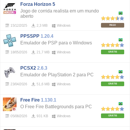
Forza Horizon 5
Jogo de corrida realista em um mundo
aberto
15/12/2025
2,3 MB
Windows
PAGO
PPSSPP
1.20.4
Emulador de PSP para o Windows
18/05/2026
21,7 MB
Windows
GRÁTIS
PCSX2
2.6.3
Emulador de PlayStation 2 para PC
23/04/2026
51,6 MB
Windows
GRÁTIS
Free Fire
1.130.1
O Free Fire Battlegrounds para PC
05/08/2026
931 KB
Windows
GRÁTIS