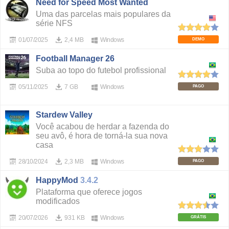
Need for Speed Most Wanted
Uma das parcelas mais populares da
série NFS
01/07/2025
2,4 MB
Windows
DEMO
Football Manager 26
Suba ao topo do futebol profissional
05/11/2025
7 GB
Windows
PAGO
Stardew Valley
Você acabou de herdar a fazenda do
seu avô, é hora de torná-la sua nova
casa
28/10/2024
2,3 MB
Windows
PAGO
HappyMod
3.4.2
Plataforma que oferece jogos
modificados
20/07/2026
931 KB
Windows
GRÁTIS