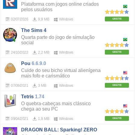
Plataforma com jogos online criados
pelos usuários
02/07/2026
9,9 MB
Windows
GRÁTIS
The Sims 4
Quarta parte do jogo de simulação
social
24/10/2022
2,2 MB
Windows
GRÁTIS
Pou
6.6.9.0
Cuide do seu bicho virtual alienígena
mais fofo e carismático
07/09/2021
3 MB
Windows
GRÁTIS
Tetris
1.74
O quebra-cabeças mais clássico
chega ao seu PC
09/04/2021
1,8 MB
Windows
GRÁTIS
DRAGON BALL: Sparking! ZERO