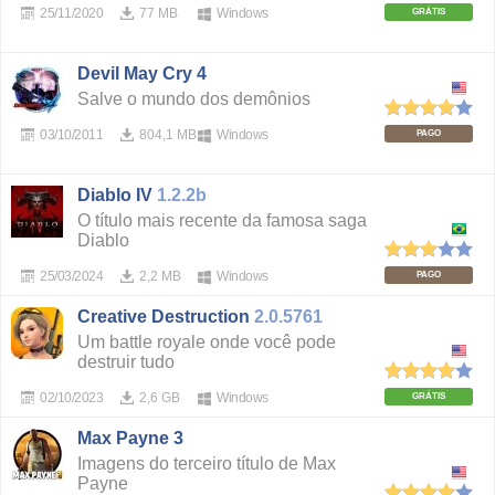
25/11/2020
77 MB
Windows
GRÁTIS
Devil May Cry 4
Salve o mundo dos demônios
03/10/2011
804,1 MB
Windows
PAGO
Diablo IV
1.2.2b
O título mais recente da famosa saga
Diablo
25/03/2024
2,2 MB
Windows
PAGO
Creative Destruction
2.0.5761
Um battle royale onde você pode
destruir tudo
02/10/2023
2,6 GB
Windows
GRÁTIS
Max Payne 3
Imagens do terceiro título de Max
Payne