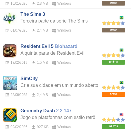
16/01/2025
2,3 MB
Windows
PAGO
The Sims 3
Terceira parte da série The Sims
01/07/2025
2,4 MB
Windows
PAGO
Resident Evil 5
Biohazard
A quinta parte de Resident Evil
18/02/2019
1,5 MB
Windows
GRÁTIS
SimCity
Crie sua cidade em um mundo aberto
25/06/2025
2,4 MB
Windows
DEMO
Geometry Dash
2.2.147
Jogo de plataformas com estilo retrô
02/02/2026
927 KB
Windows
GRÁTIS