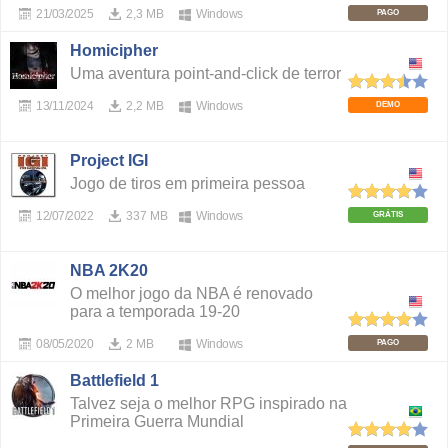
21/03/2025
2,3 MB
Windows
PAGO
Homicipher
Uma aventura point-and-click de terror
13/11/2024
2,2 MB
Windows
DEMO
Project IGI
Jogo de tiros em primeira pessoa
12/07/2022
337 MB
Windows
GRÁTIS
NBA 2K20
O melhor jogo da NBA é renovado
para a temporada 19-20
08/05/2020
2 MB
Windows
PAGO
Battlefield 1
Talvez seja o melhor RPG inspirado na
Primeira Guerra Mundial