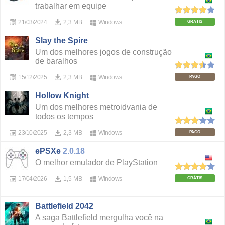
trabalhar em equipe
21/03/2024
2,3 MB
Windows
GRÁTIS
Slay the Spire
Um dos melhores jogos de construção
de baralhos
15/12/2025
2,3 MB
Windows
PAGO
Hollow Knight
Um dos melhores metroidvania de
todos os tempos
23/10/2025
2,3 MB
Windows
PAGO
ePSXe
2.0.18
O melhor emulador de PlayStation
17/04/2026
1,5 MB
Windows
GRÁTIS
Battlefield 2042
A saga Battlefield mergulha você na