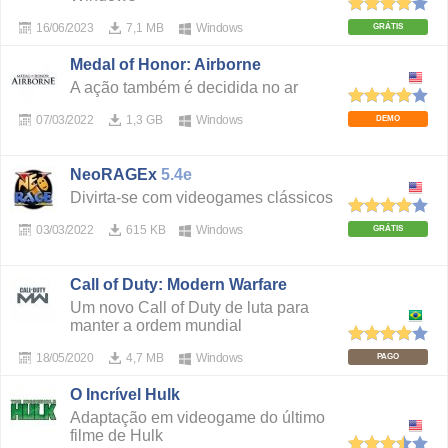
16/06/2023
7,1 MB
Windows
GRÁTIS
Medal of Honor: Airborne
A ação também é decidida no ar
07/03/2022
1,3 GB
Windows
DEMO
NeoRAGEx
5.4e
Divirta-se com videogames clássicos
03/03/2022
615 KB
Windows
GRÁTIS
Call of Duty: Modern Warfare
Um novo Call of Duty de luta para
manter a ordem mundial
18/05/2020
4,7 MB
Windows
PAGO
O Incrível Hulk
Adaptação em videogame do último
filme de Hulk