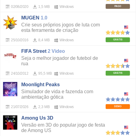
02/06/2020
1,5 MB
Windows
PAGO
MUGEN
1.0
Crie seus próprios jogos de luta com
esta ferramenta de criação
25/10/2016
8,4 MB
Windows
GRÁTIS
FIFA Street
2 Video
Seja o melhor jogador de futebol de
rua
24/10/2012
95,5 MB
Windows
GRÁTIS
Moonlight Peaks
Simulador de vida e fazenda com
ambientação gótica
21/07/2026
2,3 MB
Windows
DEMO
Among Us 3D
Versão em 3D do popular jogo de festa
de Among US