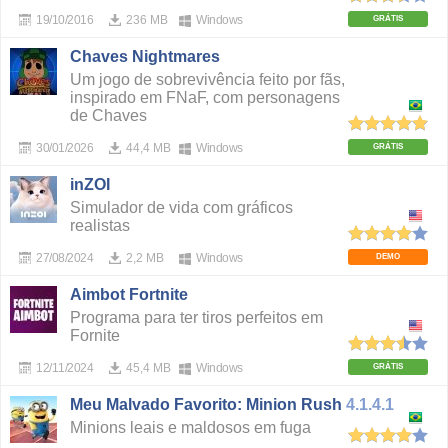
19/10/2016
236 MB
Windows
GRÁTIS
Chaves Nightmares
Um jogo de sobrevivência feito por fãs,
inspirado em FNaF, com personagens
de Chaves
30/01/2026
44,4 MB
Windows
GRÁTIS
inZOI
Simulador de vida com gráficos
realistas
27/08/2024
2,2 MB
Windows
DEMO
Aimbot Fortnite
Programa para ter tiros perfeitos em
Fornite
12/11/2024
45,4 MB
Windows
GRÁTIS
Meu Malvado Favorito: Minion Rush
4.1.4.1
Minions leais e maldosos em fuga