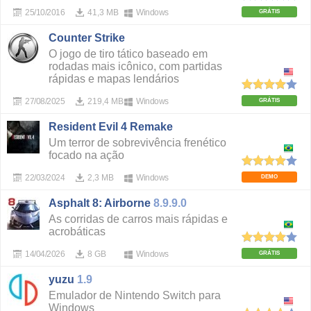
25/10/2016
41,3 MB
Windows
GRÁTIS
Counter Strike
O jogo de tiro tático baseado em
rodadas mais icônico, com partidas
rápidas e mapas lendários
27/08/2025
219,4 MB
Windows
GRÁTIS
Resident Evil 4 Remake
Um terror de sobrevivência frenético
focado na ação
22/03/2024
2,3 MB
Windows
DEMO
Asphalt 8: Airborne
8.9.9.0
As corridas de carros mais rápidas e
acrobáticas
14/04/2026
8 GB
Windows
GRÁTIS
yuzu
1.9
Emulador de Nintendo Switch para
Windows