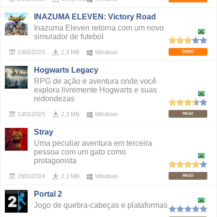
INAZUMA ELEVEN: Victory Road
Inazuma Eleven retorna com um novo
simulador de futebol
10/02/2025
2,3 MB
Windows
DEMO
Hogwarts Legacy
RPG de ação e aventura onde você
explora livremente Hogwarts e suas
redondezas
13/01/2025
2,3 MB
Windows
PAGO
Stray
Uma peculiar aventura em terceira
pessoa com um gato como
protagonista
28/03/2024
2,3 MB
Windows
PAGO
Portal 2
Jogo de quebra-cabeças e plataformas