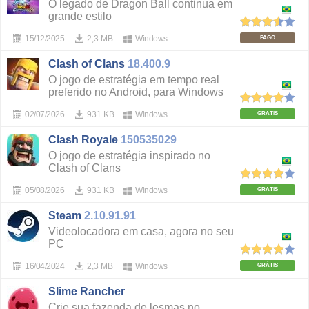
O legado de Dragon Ball continua em
grande estilo
15/12/2025
2,3 MB
Windows
PAGO
Clash of Clans
18.400.9
O jogo de estratégia em tempo real
preferido no Android, para Windows
02/07/2026
931 KB
Windows
GRÁTIS
Clash Royale
150535029
O jogo de estratégia inspirado no
Clash of Clans
05/08/2026
931 KB
Windows
GRÁTIS
Steam
2.10.91.91
Videolocadora em casa, agora no seu
PC
16/04/2024
2,3 MB
Windows
GRÁTIS
Slime Rancher
Crie sua fazenda de lesmas no