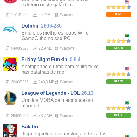
extremo oeste galáctico
17/10/2024
2,3 MB
Windows
DEMO
Dolphin
2606-280
Emule os melhores jogos Wii e
GameCube no seu PC
04/08/2026
22,9 MB
Windows
GRÁTIS
Friday Night Funkin'
0.8.4
Acompanhe o ritmo com muito fluxo
nas batalhas de rap
30/03/2026
840,3 MB
Windows
GRÁTIS
League of Legends - LOL
26.13
Um dos MOBA de maior sucesso
mundial
29/06/2026
73,7 MB
Windows
GRÁTIS
Balatro
Jogo roguelike de construção de cartas