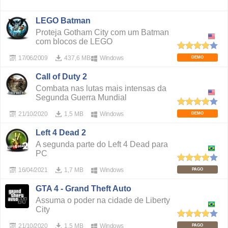
LEGO Batman
Proteja Gotham City com um Batman
com blocos de LEGO
17/06/2009
437,6 MB
Windows
DEMO
Call of Duty 2
Combata nas lutas mais intensas da
Segunda Guerra Mundial
21/10/2020
1,5 MB
Windows
DEMO
Left 4 Dead 2
A segunda parte do Left 4 Dead para
PC
16/04/2021
1,7 MB
Windows
PAGO
GTA 4 - Grand Theft Auto
Assuma o poder na cidade de Liberty
City
21/10/2020
1,5 MB
Windows
PAGO