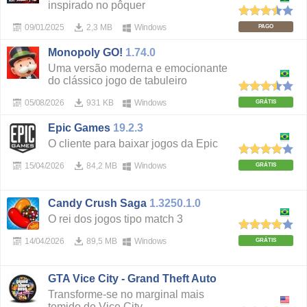
inspirado no pôquer
09/01/2025
2,3 MB
Windows
PAGO
Monopoly GO!
1.74.0
Uma versão moderna e emocionante
do clássico jogo de tabuleiro
05/08/2026
931 KB
Windows
GRÁTIS
Epic Games
19.2.3
O cliente para baixar jogos da Epic
15/04/2026
84,2 MB
Windows
GRÁTIS
Candy Crush Saga
1.3250.1.0
O rei dos jogos tipo match 3
14/04/2026
89,5 MB
Windows
GRÁTIS
GTA Vice City - Grand Theft Auto
Transforme-se no marginal mais
temido de Vice City