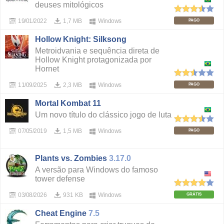
deuses mitológicos
19/01/2022
1,7 MB
Windows
PAGO
Hollow Knight: Silksong
Metroidvania e sequência direta de
Hollow Knight protagonizada por
Hornet
11/09/2025
2,3 MB
Windows
PAGO
Mortal Kombat 11
Um novo título do clássico jogo de luta
07/05/2019
1,5 MB
Windows
PAGO
Plants vs. Zombies
3.17.0
A versão para Windows do famoso
tower defense
03/08/2026
931 KB
Windows
GRÁTIS
Cheat Engine
7.5