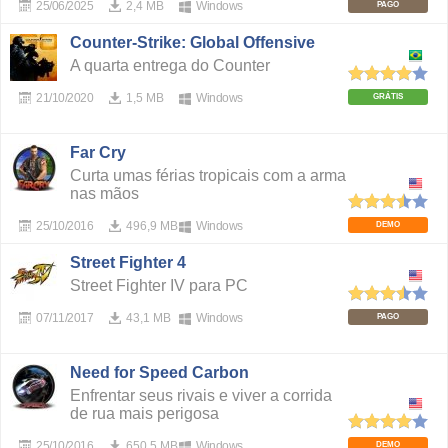
25/06/2025
2,4 MB
Windows
PAGO
Counter-Strike: Global Offensive
A quarta entrega do Counter
21/10/2020
1,5 MB
Windows
GRÁTIS
Far Cry
Curta umas férias tropicais com a arma
nas mãos
25/10/2016
496,9 MB
Windows
DEMO
Street Fighter 4
Street Fighter IV para PC
07/11/2017
43,1 MB
Windows
PAGO
Need for Speed Carbon
Enfrentar seus rivais e viver a corrida
de rua mais perigosa
25/10/2016
650,5 MB
Windows
DEMO