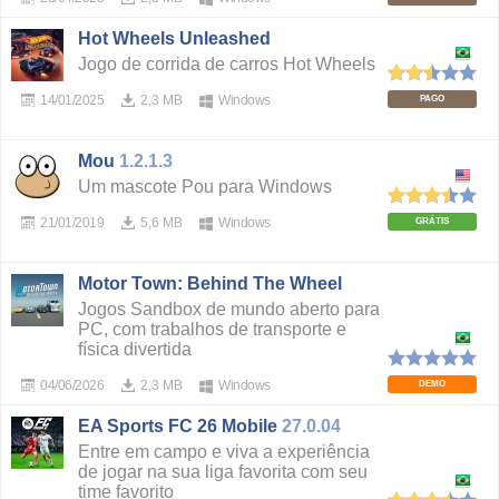
Hot Wheels Unleashed
Jogo de corrida de carros Hot Wheels
14/01/2025
2,3 MB
Windows
PAGO
Mou
1.2.1.3
Um mascote Pou para Windows
21/01/2019
5,6 MB
Windows
GRÁTIS
Motor Town: Behind The Wheel
Jogos Sandbox de mundo aberto para
PC, com trabalhos de transporte e
física divertida
04/06/2026
2,3 MB
Windows
DEMO
EA Sports FC 26 Mobile
27.0.04
Entre em campo e viva a experiência
de jogar na sua liga favorita com seu
time favorito