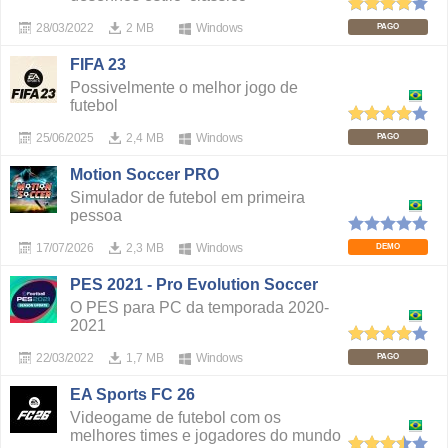
28/03/2022
2 MB
Windows
PAGO
FIFA 23
Possivelmente o melhor jogo de
futebol
25/06/2025
2,4 MB
Windows
PAGO
Motion Soccer PRO
Simulador de futebol em primeira
pessoa
17/07/2026
2,3 MB
Windows
DEMO
PES 2021 - Pro Evolution Soccer
O PES para PC da temporada 2020-
2021
22/03/2022
1,7 MB
Windows
PAGO
EA Sports FC 26
Videogame de futebol com os
melhores times e jogadores do mundo