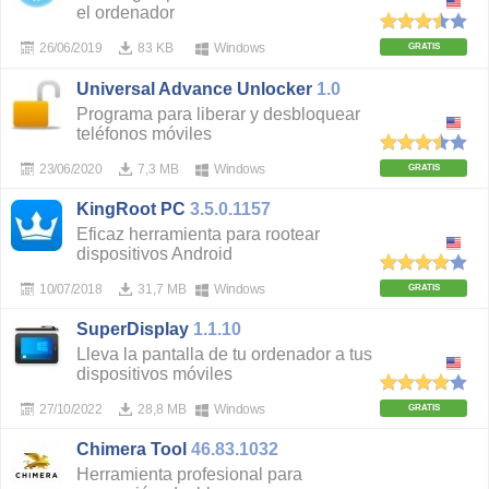
el ordenador
26/06/2019
83 KB
Windows
GRATIS
Universal Advance Unlocker
1.0
Programa para liberar y desbloquear
teléfonos móviles
23/06/2020
7,3 MB
Windows
GRATIS
KingRoot PC
3.5.0.1157
Eficaz herramienta para rootear
dispositivos Android
10/07/2018
31,7 MB
Windows
GRATIS
SuperDisplay
1.1.10
Lleva la pantalla de tu ordenador a tus
dispositivos móviles
27/10/2022
28,8 MB
Windows
GRATIS
Chimera Tool
46.83.1032
Herramienta profesional para