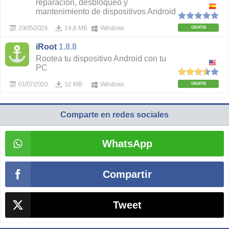
reparación, desbloqueo y
mantenimiento de dispositivos Android
29/05/2026
14,8 MB
Windows
GRATIS
iRoot
1.8.8
Rootea tu dispositivo Android con tu
PC
01/07/2020
32 MB
Windows
GRATIS
Comparte en redes sociales
WhatsApp
Compartir
Tweet