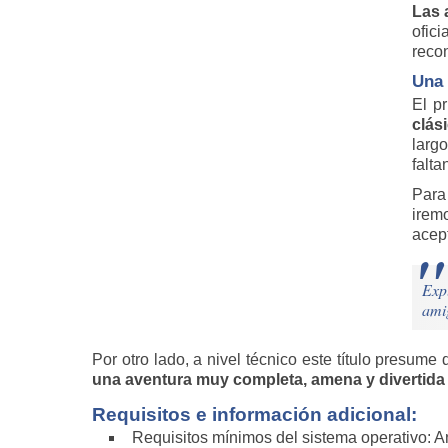
Las 
ofic
reco
Una 
El pr
clás
larg
falt
Para
irem
acep
Exp
ami
Por otro lado, a nivel técnico este título presum
una aventura muy completa, amena y divertid
Requisitos e información adicional:
Requisitos mínimos del sistema operativo: A