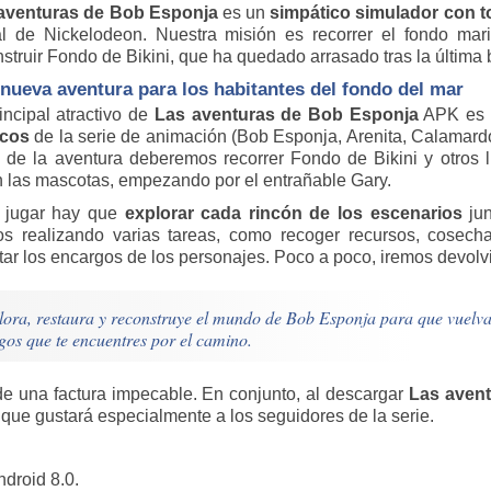
aventuras de Bob Esponja
es un
simpático simulador con t
ial de Nickelodeon. Nuestra misión es recorrer el fondo mar
nstruir Fondo de Bikini, que ha quedado arrasado tras la última
nueva aventura para los habitantes del fondo del mar
incipal atractivo de
Las aventuras de Bob Esponja
APK es q
icos
de la serie de animación (Bob Esponja, Arenita, Calamard
o de la aventura deberemos recorrer Fondo de Bikini y otros
an las mascotas, empezando por el entrañable Gary.
 jugar hay que
explorar cada rincón de los escenarios
jun
os realizando varias tareas, como recoger recursos, cosecha
tar los encargos de los personajes. Poco a poco, iremos devolv
lora, restaura y reconstruye el mundo de Bob Esponja para que vuelva 
gos que te encuentres por el camino.
e de una factura impecable. En conjunto, al descargar
Las aven
a
que gustará especialmente a los seguidores de la serie.
ndroid 8.0.