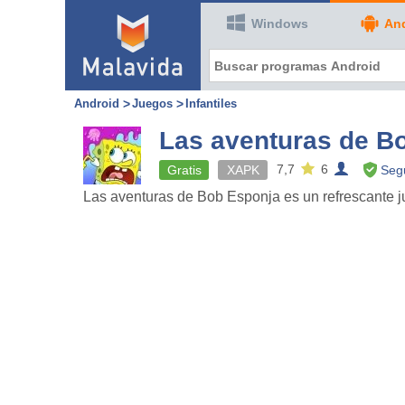
Windows
An
Android
Juegos
Infantiles
Las aventuras de B
7,7
6
Gratis
XAPK
Segu
Las aventuras de Bob Esponja es un refrescante j