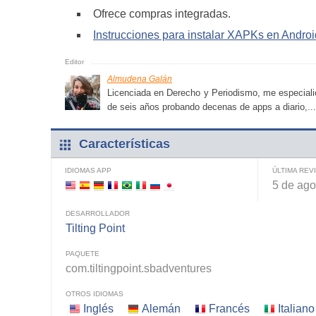
Ofrece compras integradas.
Instrucciones para instalar XAPKs en Androi
Almudena Galán
Licenciada en Derecho y Periodismo, me especialic
de seis años probando decenas de apps a diario,...
Características
IDIOMAS APP
ÚLTIMA REV
5 de ago
DESARROLLADOR
Tilting Point
PAQUETE
com.tiltingpoint.sbadventures
OTROS IDIOMAS
Inglés
Alemán
Francés
Italiano