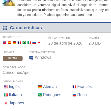
considero un veterano digital que vivió el auge de la internet
desde su propia trinchera en foros especializados que hoy en
día ya no existen. Y ahora que miro hacia atrás, me...
Características
IDIOMAS SOFT
ÚLTIMA REVISIÓN
TAMAÑO
23 de abril de 2026
2,3 MB
LICENCIA
SISTEMA OPERATIVO
Windows
DE PAGO
DESARROLLADOR
ConcernedApe
OTROS IDIOMAS
Inglés
Alemán
Francés
Italiano
Portugués
Ruso
Japonés