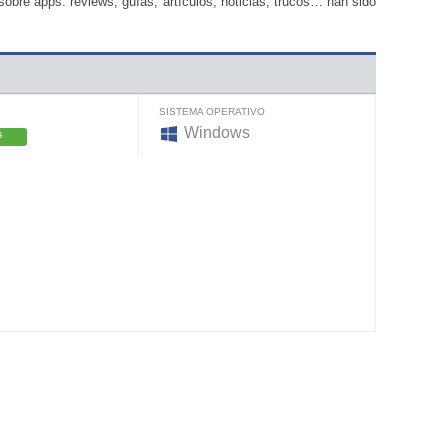
bre apps: reviews, guías, artículos, noticias, trucos… han sido
SISTEMA OPERATIVO
Windows
S