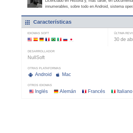
Licenciado en Historia y, más tarde, en Documenta
innumerables, sobre todo en Android, sistema opera
Características
IDIOMAS SOFT
ÚLTIMA REVI
30 de ab
DESARROLLADOR
NullSoft
OTRAS PLATAFORMAS
Android
Mac
OTROS IDIOMAS
Inglés
Alemán
Francés
Italiano