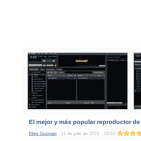
El mejor y más popular reproductor d
Elies Guzmán
11 de julio de 2023
10
/
10