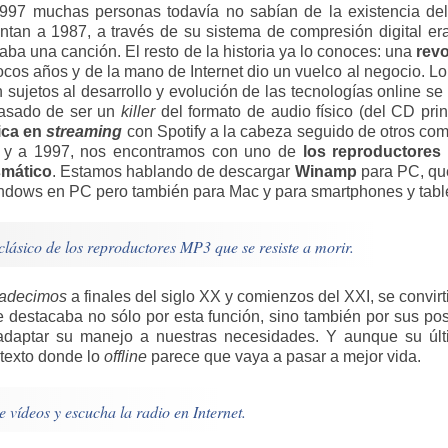
997 muchas personas todavía no sabían de la existencia del
ntan a 1987, a través de su sistema de compresión digital e
ba una canción. El resto de la historia ya lo conoces: una
revo
ocos años y de la mano de Internet dio un vuelco al negocio. L
n sujetos al desarrollo y evolución de las tecnologías online 
asado de ser un
killer
del formato de audio físico (del CD pri
ica en
streaming
con Spotify a la cabeza seguido de otros co
y a 1997, nos encontramos con uno de
los reproductores
smático
. Estamos hablando de descargar
Winamp
para PC, que
ndows en PC pero también para Mac y para smartphones y table
lásico de los reproductores MP3 que se resiste a morir.
adecimos
a finales del siglo XX y comienzos del XXI, se convir
 destacaba no sólo por esta función, sino también por sus po
daptar su manejo a nuestras necesidades. Y aunque su últ
ntexto donde lo
offline
parece que vaya a pasar a mejor vida.
 vídeos y escucha la radio en Internet.