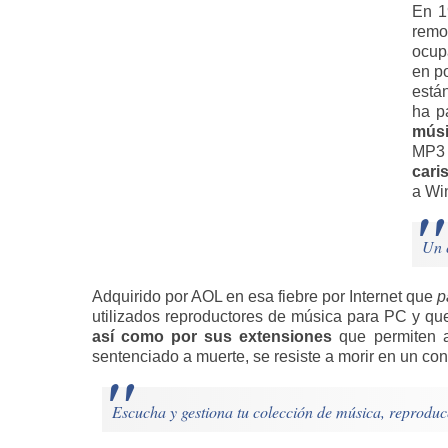
En 1
remo
ocupa
en p
está
ha p
mús
MP3 
cari
a Wi
Un c
Adquirido por AOL en esa fiebre por Internet que
p
utilizados reproductores de música para PC y que
así como por sus extensiones
que permiten a
sentenciado a muerte, se resiste a morir en un co
Escucha y gestiona tu colección de música, reproduce