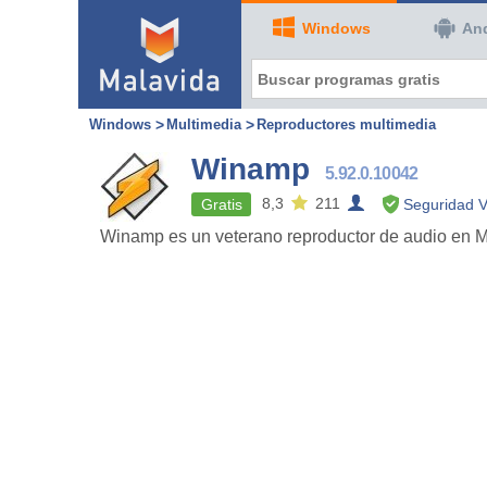
Windows
An
Windows
Multimedia
Reproductores multimedia
Winamp
5.92.0.10042
8,3
211
Gratis
Seguridad V
Winamp es un veterano reproductor de audio en MP