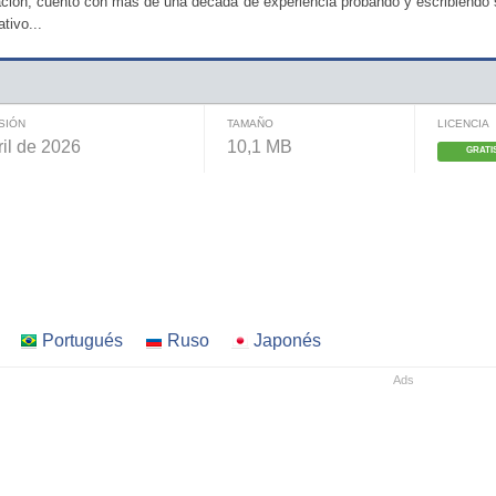
ción, cuento con más de una década de experiencia probando y escribiendo so
tivo...
SIÓN
TAMAÑO
LICENCIA
ril de 2026
10,1 MB
GRATI
Portugués
Ruso
Japonés