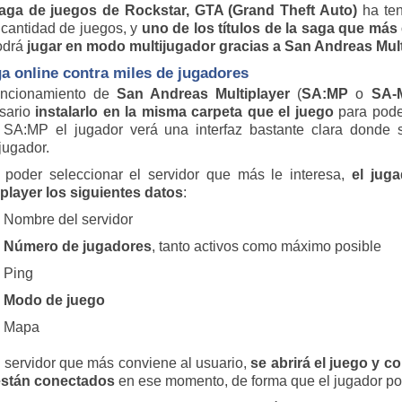
aga de juegos de Rockstar, GTA (Grand Theft Auto)
ha ten
 cantidad de juegos, y
uno de los títulos de la saga que más
odrá
jugar en modo multijugador gracias a
San Andreas Mult
a online contra miles de jugadores
uncionamiento de
San Andreas Multiplayer
(
SA:MP
o
SA-
sario
instalarlo en la misma carpeta que el juego
para poder
r SA:MP el jugador verá una interfaz bastante clara donde 
jugador.
 poder seleccionar el servidor que más le interesa,
el juga
iplayer
los siguientes datos
:
Nombre del servidor
Número de jugadores
, tanto activos como máximo posible
Ping
Modo de juego
Mapa
l servidor que más conviene al usuario,
se abrirá el juego y 
 están conectados
en ese momento, de forma que el jugador po