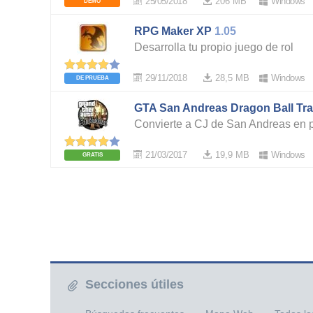
25/05/2018
206 MB
Windows
DEMO
RPG Maker XP
1.05
Desarrolla tu propio juego de rol
29/11/2018
28,5 MB
Windows
DE PRUEBA
GTA San Andreas Dragon Ball Tr
Convierte a CJ de San Andreas en 
21/03/2017
19,9 MB
Windows
GRATIS
Secciones útiles