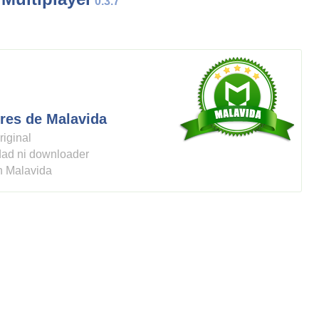
0.3.7
res de Malavida
riginal
idad ni downloader
n Malavida