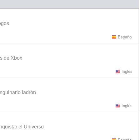
egos
Español
os de Xbox
Inglés
anguinario ladrón
Inglés
nquistar el Universo