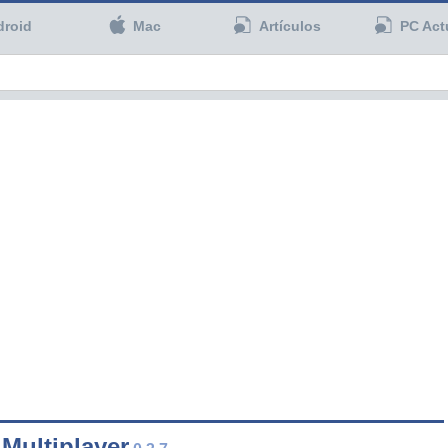
droid
Mac
Artículos
PC Act
Multiplayer