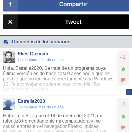
Compartir
Tweet
Opiniones de los usuarios
Elies Guzmán
-1
Opinó hace más de un año
Hola, Estrella2020. Se trata de un programa cuya
última versión es de hace casi 9 años por lo que es
posible que no funcione correctamente con Windows
10. Te aconsejamos alternativas como MiniTool
MovieMaker. Saludos.
Estrella2020
-1
Opinó hace más de un año
Hola. Lo descargue el 14 de enero del 2021, me
ralentizó tremendamente mi computadora y me
causó errores en el navegador Firefox, quizás
Windows 10 no es compatible con esta versión de