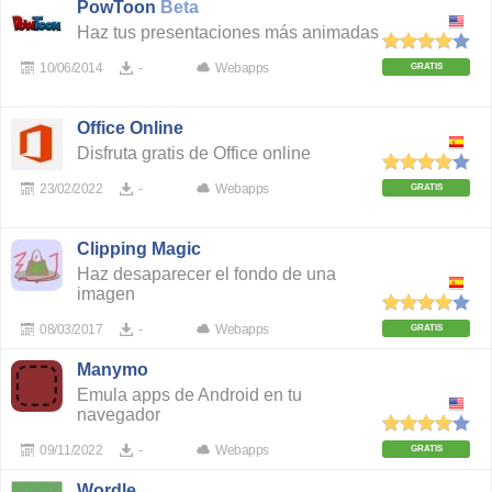
PowToon
Beta
Haz tus presentaciones más animadas
10/06/2014
-
Webapps
GRATIS
Office Online
Disfruta gratis de Office online
23/02/2022
-
Webapps
GRATIS
Clipping Magic
Haz desaparecer el fondo de una
imagen
08/03/2017
-
Webapps
GRATIS
Manymo
Emula apps de Android en tu
navegador
09/11/2022
-
Webapps
GRATIS
Wordle