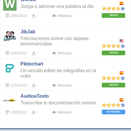
Juega a adivinar una palabra al día
28/01/2022
-
Webapps
GRATIS
JibJab
Felicitaciones online con tarjetas
personalizadas
02/01/2017
-
Webapps
GRATIS
Piktochart
Un versátil editor de infografías en la
nube
11/11/2022
-
Webapps
GRATIS
AudioaTexto
Transcribe tu documentación sonora
23/03/2012
-
Webapps
DE PRUEBA