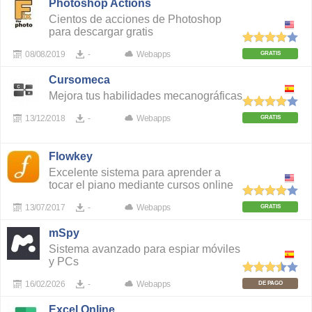
Photoshop Actions
Cientos de acciones de Photoshop
para descargar gratis
08/08/2019
-
Webapps
GRATIS
Cursomeca
Mejora tus habilidades mecanográficas
13/12/2018
-
Webapps
GRATIS
Flowkey
Excelente sistema para aprender a
tocar el piano mediante cursos online
13/07/2017
-
Webapps
GRATIS
mSpy
Sistema avanzado para espiar móviles
y PCs
16/02/2026
-
Webapps
DE PAGO
Excel Online