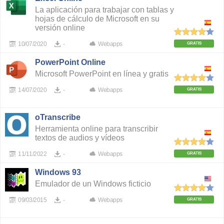
La aplicación para trabajar con tablas y
hojas de cálculo de Microsoft en su
versión online
10/07/2020
-
Webapps
GRATIS
PowerPoint Online
Microsoft PowerPoint en línea y gratis
14/07/2020
-
Webapps
GRATIS
oTranscribe
Herramienta online para transcribir
textos de audios y vídeos
11/11/2022
-
Webapps
GRATIS
Windows 93
Emulador de un Windows ficticio
09/03/2015
-
Webapps
GRATIS