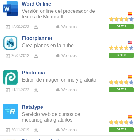
Word Online
Versión online del procesador de
textos de Microsoft
18/09/2023
-
Webapps
GRATIS
Floorplanner
Crea planos en la nube
20/07/2012
-
Webapps
GRATIS
Photopea
Editor de imagen online y gratuito
11/11/2022
-
Webapps
GRATIS
Ratatype
Servicio web de cursos de
mecanografía gratuitos
20/11/2019
-
Webapps
GRATIS