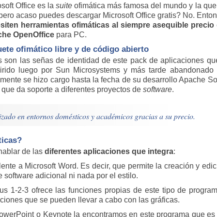
soft Office es la
suite
ofimática más famosa del mundo y la que s
¿pero acaso puedes descargar Microsoft Office gratis? No. Enton
siten herramientas ofimáticas al siempre asequible precio
he OpenOffice
para PC.
ete ofimático libre y de código abierto
s son las señas de identidad de este pack de aplicaciones q
irido luego por Sun Microsystems y más tarde abandonado 
lmente se hizo cargo hasta la fecha de su desarrollo Apache S
 que da soporte a diferentes proyectos de
software
.
izado en entornos domésticos y académicos gracias a su precio.
ticas?
ablar de las
diferentes aplicaciones que integra
:
alente a Microsoft Word. Es decir, que permite la creación y ed
ftware adicional ni nada por el estilo.
otus 1-2-3 ofrece las funciones propias de este tipo de prog
ciones que se pueden llevar a cabo con las gráficas.
PowerPoint o Keynote la encontramos en este programa que es 