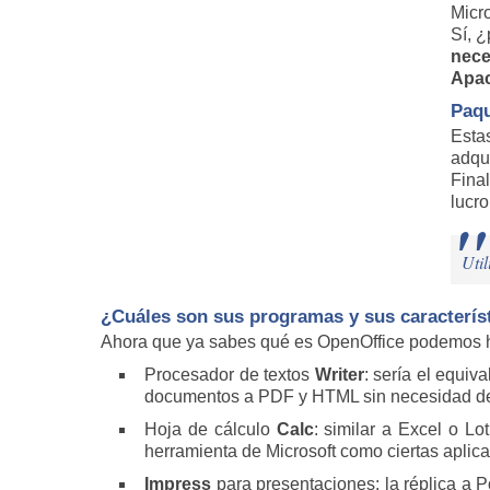
Micro
Sí, 
nece
Apac
Paqu
Esta
adqu
Fina
lucro
Util
¿Cuáles son sus programas y sus caracterís
Ahora que ya sabes qué es OpenOffice podemos h
Procesador de textos
Writer
: sería el equiv
documentos a PDF y HTML sin necesidad de so
Hoja de cálculo
Calc
: similar a Excel o L
herramienta de Microsoft como ciertas aplica
Impress
para presentaciones: la réplica a 